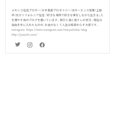
メキシコ在住ブロガー/タオ島産プロダイバー/元キーエンス営業/上智
卒/元カリフォルニア在住 「好きな場所で好きな事をしながら生きる」人
を増やす為のブログを書いています。旅行と海と筋トレが好き。現在は
自由を手に入れたものの、お金がなくて人生は相変わらず大変です。
instagram: https://www.instagram.com/iwayui0466/ blog:
http://yauichi.com/