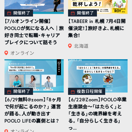
開催終了
開催終了
【7/6オンライン開催】
【TABEER in 札幌 7月4日開
POOLOが気になる人へ｜旅
催決定！】旅好きよ、札幌に
好き同士で転職・キャリア
集合！
ブレイクについて話そう
北海道
オンライン
開催終了
複数日程開催
【6/29無料@zoom】「8ヶ月
【6/22@Zoom】POOLO卒業
で何が起こるのか？」 運営
生座談会〜「はたらく」と
が語る、人が動き出す
「生きる」の境界線を考え
POOLO LIFEの裏側とは？
る。「自分らしく生きる」
っ...
オンライン