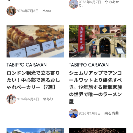
2026年6月7日
やのあか
り。
2026年7月6日
Mana
TABIPPO CARAVAN
TABIPPO CARAVAN
ロンドン観光で立ち寄り
シェムリアップでアンコ
たい！中心部で巡るおし
ールワットより優先すべ
ゃれベーカリー【7選】
き。19年旅する衝撃家族
の世界で唯一のラーメン
2026年6月4日
めあり
屋
2026年1月8日
宗石尚典