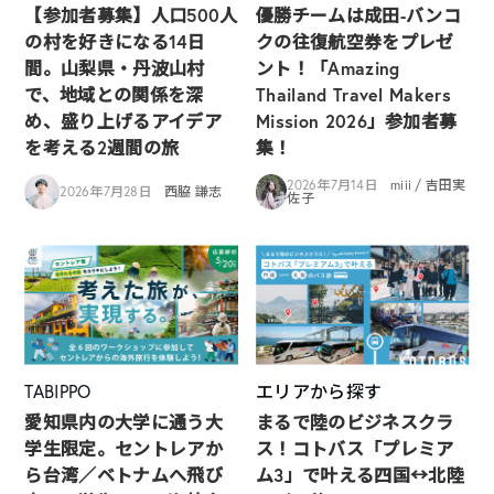
【参加者募集】人口500人
優勝チームは成田-バンコ
の村を好きになる14日
クの往復航空券をプレゼ
間。山梨県・丹波山村
ント！「Amazing
で、地域との関係を深
Thailand Travel Makers
め、盛り上げるアイデア
Mission 2026」参加者募
を考える2週間の旅
集！
2026年7月14日
miii / 吉田実
2026年7月28日
西脇 謙志
佐子
TABIPPO
エリアから探す
愛知県内の大学に通う大
まるで陸のビジネスクラ
学生限定。セントレアか
ス！コトバス「プレミア
ら台湾／ベトナムへ飛び
ム3」で叶える四国↔︎北陸