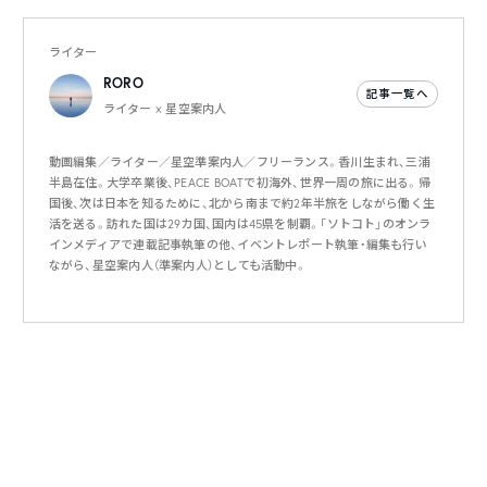
ライター
RORO
記事一覧へ
ライター × 星空案内人
動画編集／ライター／星空準案内人／フリーランス。香川生まれ、三浦
半島在住。大学卒業後、PEACE BOATで初海外、世界一周の旅に出る。帰
国後、次は日本を知るために、北から南まで約2年半旅をしながら働く生
活を送る。訪れた国は29カ国、国内は45県を制覇。「ソトコト」のオンラ
インメディアで連載記事執筆の他、イベントレポート執筆・編集も行い
ながら、星空案内人（準案内人）としても活動中。