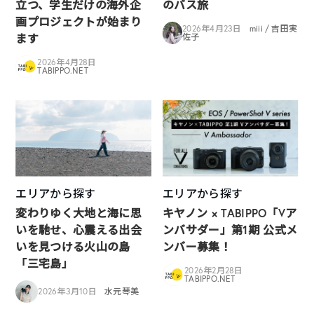
立つ、学生だけの海外企
のバス旅
画プロジェクトが始まり
2026年4月23日
miii / 吉田実
ます
佐子
2026年4月28日
TABIPPO.NET
エリアから探す
エリアから探す
変わりゆく大地と海に思
キヤノン × TABIPPO「Vア
いを馳せ、心震える出会
ンバサダー」第1期 公式メ
いを見つける火山の島
ンバー募集！
「三宅島」
2026年2月28日
TABIPPO.NET
2026年3月10日
水元琴美