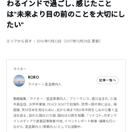
わるインドで過ごし、感じたこと
は“未来より目の前のことを大切にし
たい”
エリアから探す
・2016年11月22日（2017年12月28日 更新）
ライター
RORO
記事一覧へ
ライター × 星空案内人
動画編集／ライター／星空準案内人／フリーランス。香川生まれ、三浦
半島在住。大学卒業後、PEACE BOATで初海外、世界一周の旅に出る。帰
国後、次は日本を知るために、北から南まで約2年半旅をしながら働く生
活を送る。訪れた国は29カ国、国内は45県を制覇。「ソトコト」のオンラ
インメディアで連載記事執筆の他、イベントレポート執筆・編集も行い
ながら、星空案内人（準案内人）としても活動中。