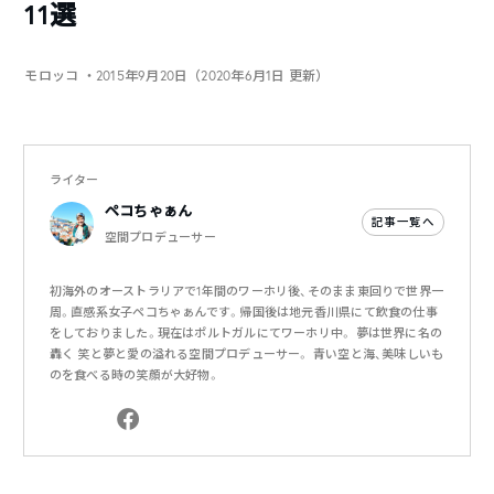
11選
モロッコ
・2015年9月20日（2020年6月1日 更新）
ライター
ペコちゃぁん
記事一覧へ
空間プロデューサー
初海外のオーストラリアで1年間のワーホリ後、そのまま東回りで世界一
周。直感系女子ペコちゃぁんです。帰国後は地元香川県にて飲食の仕事
をしておりました。現在はポルトガルにてワーホリ中。 夢は世界に名の
轟く 笑と夢と愛の溢れる空間プロデューサー。 青い空と海、美味しいも
のを食べる時の笑顔が大好物。