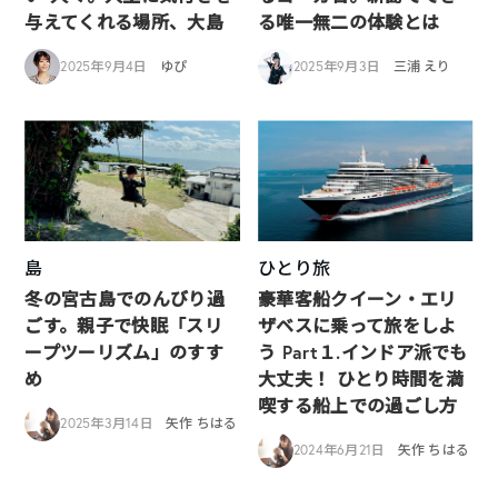
与えてくれる場所、大島
る唯一無二の体験とは
2025年9月4日
ゆぴ
2025年9月3日
三浦 えり
島
ひとり旅
冬の宮古島でのんびり過
豪華客船クイーン・エリ
ごす。親子で快眠「スリ
ザベスに乗って旅をしよ
ープツーリズム」のすす
う Part１.インドア派でも
め
大丈夫！ ひとり時間を満
喫する船上での過ごし方
2025年3月14日
矢作 ちはる
2024年6月21日
矢作 ちはる