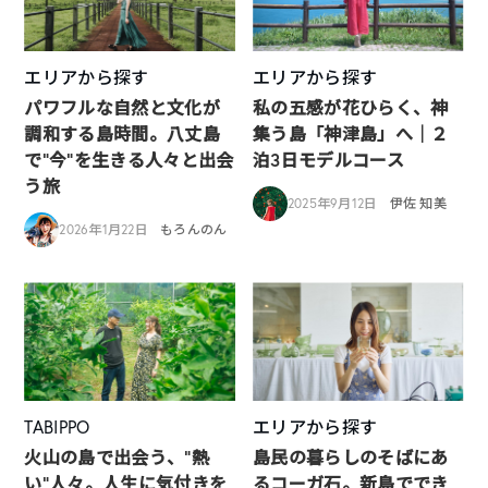
エリアから探す
エリアから探す
パワフルな自然と文化が
私の五感が花ひらく、神
調和する島時間。八丈島
集う島「神津島」へ｜２
で“今”を生きる人々と出会
泊3日モデルコース
う旅
2025年9月12日
伊佐 知美
2026年1月22日
もろんのん
TABIPPO
エリアから探す
火山の島で出会う、“熱
島民の暮らしのそばにあ
い“人々。人生に気付きを
るコーガ石。新島ででき