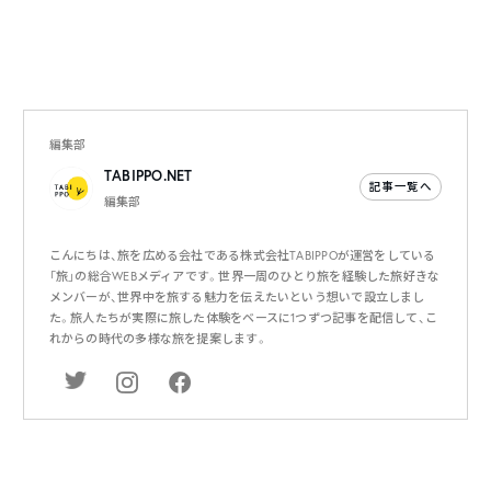
編集部
TABIPPO.NET
記事一覧へ
編集部
こんにちは、旅を広める会社である株式会社TABIPPOが運営をしている
「旅」の総合WEBメディアです。世界一周のひとり旅を経験した旅好きな
メンバーが、世界中を旅する魅力を伝えたいという想いで設立しまし
た。旅人たちが実際に旅した体験をベースに1つずつ記事を配信して、こ
れからの時代の多様な旅を提案します。