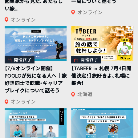
起業家から見た、あたらし
一周について話そう
い旅...
オンライン
オンライン
開催終了
開催終了
【7/6オンライン開催】
【TABEER in 札幌 7月4日開
POOLOが気になる人へ｜旅
催決定！】旅好きよ、札幌に
好き同士で転職・キャリア
集合！
ブレイクについて話そう
北海道
オンライン