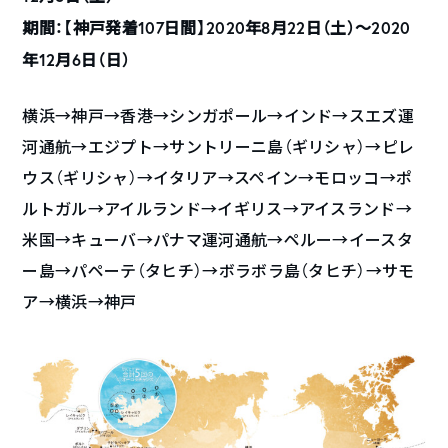
期間：【神戸発着107日間】2020年8月22日（土）〜2020
年12月6日（日）
横浜→神戸→香港→シンガポール→インド→スエズ運
河通航→エジプト→サントリーニ島（ギリシャ）→ピレ
ウス（ギリシャ）→イタリア→スペイン→モロッコ→ポ
ルトガル→アイルランド→イギリス→アイスランド→
米国→キューバ→パナマ運河通航→ペルー→イースタ
ー島→パペーテ（タヒチ）→ボラボラ島（タヒチ）→サモ
ア→横浜→神戸