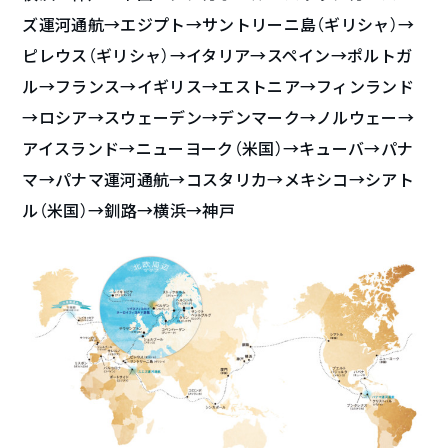
ズ運河通航→エジプト→サントリーニ島（ギリシャ）→
ピレウス（ギリシャ）→イタリア→スペイン→ポルトガ
ル→フランス→イギリス→エストニア→フィンランド
→ロシア→スウェーデン→デンマーク→ノルウェー→
アイスランド→ニューヨーク（米国）→キューバ→パナ
マ→パナマ運河通航→コスタリカ→メキシコ→シアト
ル（米国）→釧路→横浜→神戸