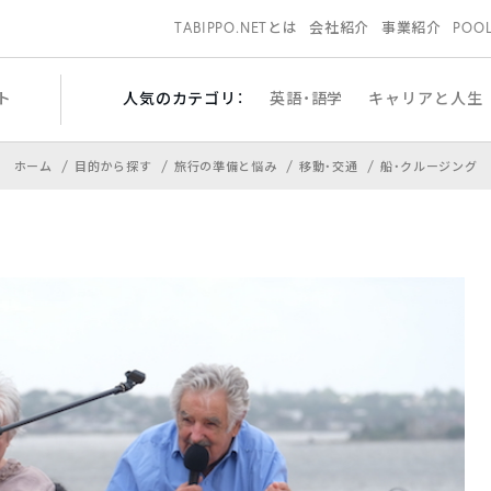
TABIPPO.NETとは
会社紹介
事業紹介
POO
ト
人気のカテゴリ：
英語・語学
キャリアと人生
ホーム
目的から探す
旅行の準備と悩み
移動・交通
船・クルージング