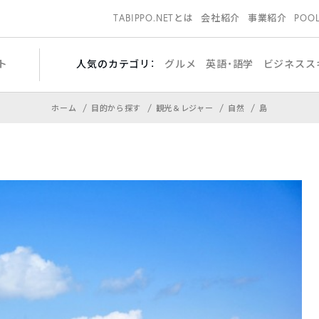
TABIPPO.NETとは
会社紹介
事業紹介
POO
ト
人気のカテゴリ：
グルメ
英語・語学
ビジネスス
ホーム
目的から探す
観光＆レジャー
自然
島