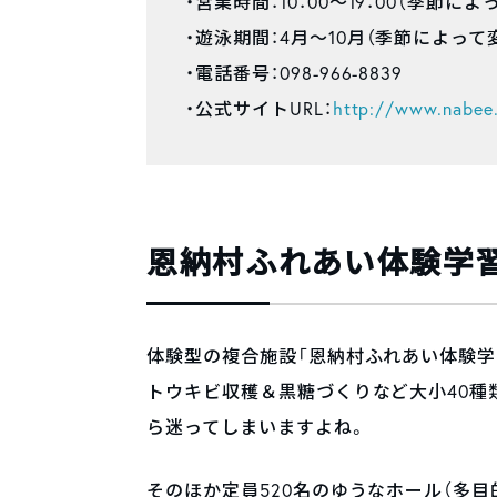
・営業時間：10：00～19：00（季節に
・遊泳期間：4月～10月（季節によって
・電話番号：098-966-8839
・公式サイトURL：
http://www.nabee.
恩納村ふれあい体験学
体験型の複合施設「恩納村ふれあい体験学
トウキビ収穫＆黒糖づくりなど大小40種
ら迷ってしまいますよね。
そのほか定員520名のゆうなホール（多目