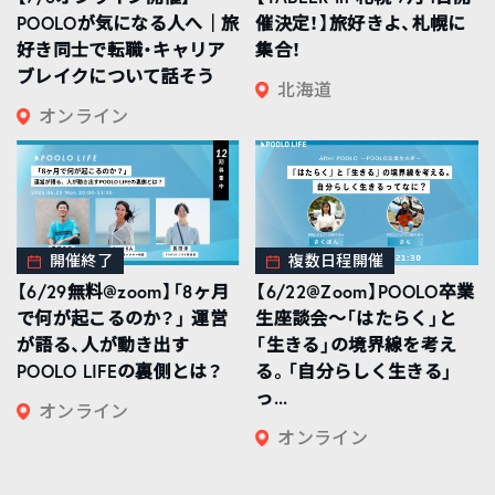
POOLOが気になる人へ｜旅
催決定！】旅好きよ、札幌に
好き同士で転職・キャリア
集合！
ブレイクについて話そう
北海道
オンライン
開催終了
複数日程開催
【6/29無料@zoom】「8ヶ月
【6/22@Zoom】POOLO卒業
で何が起こるのか？」 運営
生座談会〜「はたらく」と
が語る、人が動き出す
「生きる」の境界線を考え
POOLO LIFEの裏側とは？
る。「自分らしく生きる」
っ...
オンライン
オンライン