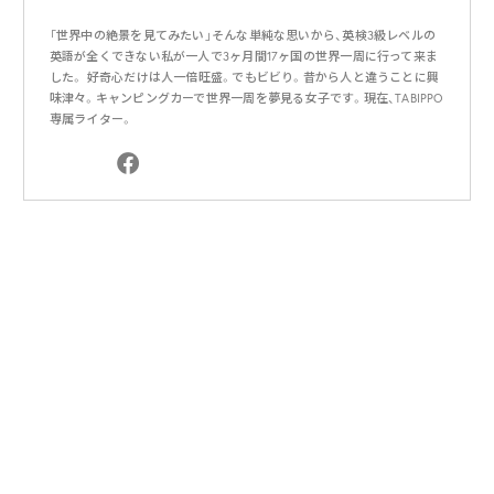
「世界中の絶景を見てみたい」そんな単純な思いから、英検3級レベルの
英語が全くできない私が一人で3ヶ月間17ヶ国の世界一周に行って来ま
した。 好奇心だけは人一倍旺盛。でもビビり。昔から人と違うことに興
味津々。キャンピングカーで世界一周を夢見る女子です。現在、TABIPPO
専属ライター。