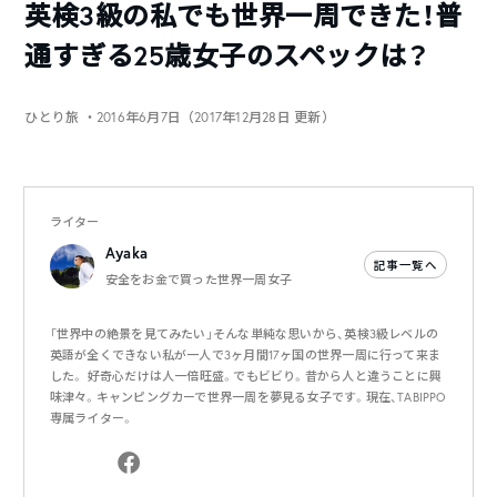
英検3級の私でも世界一周できた！普
通すぎる25歳女子のスペックは？
ひとり旅
・2016年6月7日（2017年12月28日 更新）
ライター
Ayaka
記事一覧へ
安全をお金で買った世界一周女子
「世界中の絶景を見てみたい」そんな単純な思いから、英検3級レベルの
英語が全くできない私が一人で3ヶ月間17ヶ国の世界一周に行って来ま
した。 好奇心だけは人一倍旺盛。でもビビり。昔から人と違うことに興
味津々。キャンピングカーで世界一周を夢見る女子です。現在、TABIPPO
専属ライター。