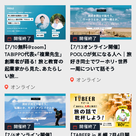
開催終了
開催終了
【7/10無料@zoom】
【7/13オンライン開催】
TABIPPO代表×「複業先生」
POOLOが気になる人へ｜旅
創業者が語る！ 旅と教育の
好き同士でワーホリ・世界
起業家から見た、あたらし
一周について話そう
い旅...
オンライン
オンライン
開催終了
開催終了
【7/6オンライン開催】
【TABEER in 札幌 7月4日開