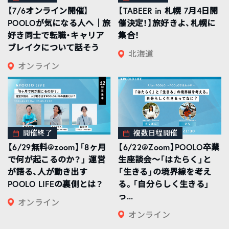
【7/6オンライン開催】
【TABEER in 札幌 7月4日開
POOLOが気になる人へ｜旅
催決定！】旅好きよ、札幌に
好き同士で転職・キャリア
集合！
ブレイクについて話そう
北海道
オンライン
開催終了
複数日程開催
【6/29無料@zoom】「8ヶ月
【6/22@Zoom】POOLO卒業
で何が起こるのか？」 運営
生座談会〜「はたらく」と
が語る、人が動き出す
「生きる」の境界線を考え
POOLO LIFEの裏側とは？
る。「自分らしく生きる」
っ...
オンライン
オンライン