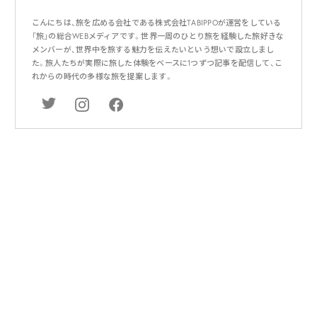
こんにちは、旅を広める会社である株式会社TABIPPOが運営をしている
「旅」の総合WEBメディアです。世界一周のひとり旅を経験した旅好きな
メンバーが、世界中を旅する魅力を伝えたいという想いで設立しまし
た。旅人たちが実際に旅した体験をベースに1つずつ記事を配信して、こ
れからの時代の多様な旅を提案します。