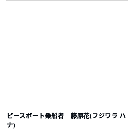
ピースボート乗船者 藤原花(フジワラ ハ
ナ)