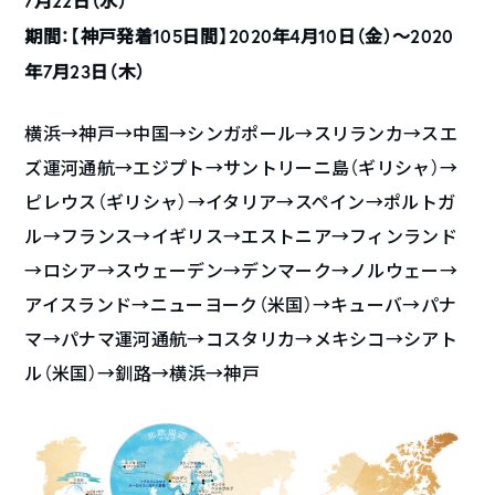
7月22日（水）
期間：【神戸発着105日間】2020年4月10日（金）〜2020
年7月23日（木）
横浜→神戸→中国→シンガポール→スリランカ→スエ
ズ運河通航→エジプト→サントリーニ島（ギリシャ）→
ピレウス（ギリシャ）→イタリア→スペイン→ポルトガ
ル→フランス→イギリス→エストニア→フィンランド
→ロシア→スウェーデン→デンマーク→ノルウェー→
アイスランド→ニューヨーク（米国）→キューバ→パナ
マ→パナマ運河通航→コスタリカ→メキシコ→シアト
ル（米国）→釧路→横浜→神戸