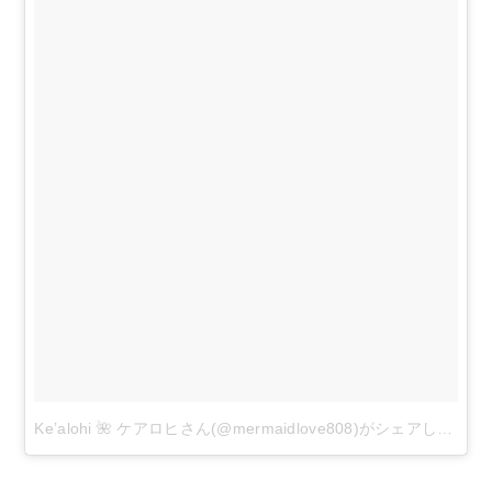
Ke’alohi 🌺 ケアロヒさん(@mermaidlove808)がシェアした投稿