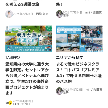
を考える2週間の旅
集！
2026年7月14日
miii / 吉田実
2026年7月28日
西脇 謙志
佐子
TABIPPO
エリアから探す
愛知県内の大学に通う大
まるで陸のビジネスクラ
学生限定。セントレアか
ス！コトバス「プレミア
ら台湾／ベトナムへ飛び
ム3」で叶える四国↔︎北陸
立つ、学生だけの海外企
のバス旅
画プロジェクトが始まり
2026年4月23日
miii / 吉田実
ます
佐子
2026年4月28日
TABIPPO.NET