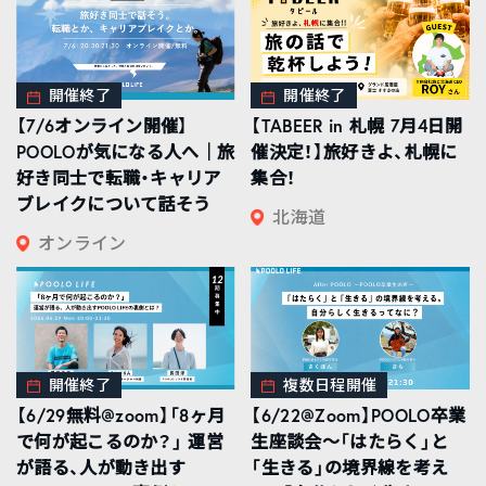
開催終了
開催終了
【7/6オンライン開催】
【TABEER in 札幌 7月4日開
POOLOが気になる人へ｜旅
催決定！】旅好きよ、札幌に
好き同士で転職・キャリア
集合！
ブレイクについて話そう
北海道
オンライン
開催終了
複数日程開催
【6/29無料@zoom】「8ヶ月
【6/22@Zoom】POOLO卒業
で何が起こるのか？」 運営
生座談会〜「はたらく」と
が語る、人が動き出す
「生きる」の境界線を考え