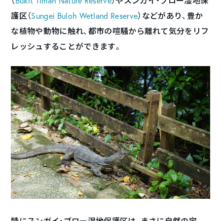
（
Bukit Timah Nature Reserve
）やスンガイ・ブロー湿地保
護区（
Sungei Buloh Wetland Reserve
）などがあり、豊か
な植物や動物に触れ、都市の喧騒から離れて気分をリフ
レッシュすることができます。
特にスンガイ・ブロー湿地保護区は、まさに自然の宝