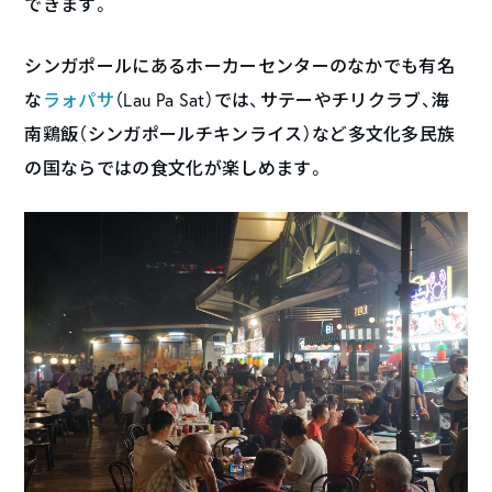
できます。
シンガポールにあるホーカーセンターのなかでも有名
な
ラォパサ
（Lau Pa Sat）では、サテーやチリクラブ、海
南鶏飯（シンガポールチキンライス）など
多文化多民族
の国
ならではの
食文化が楽しめます
。