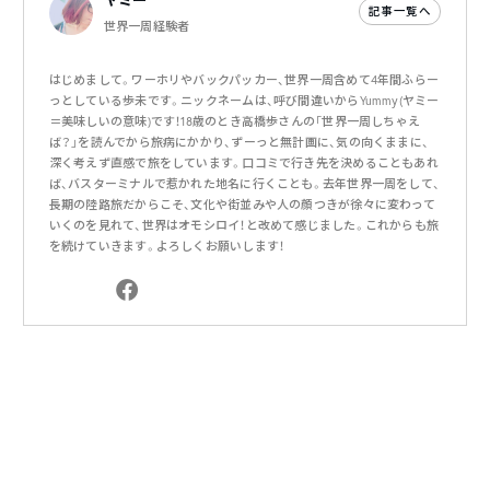
ヤミー
記事一覧へ
世界一周経験者
はじめまして。ワーホリやバックパッカー、世界一周含めて4年間ふらー
っとしている歩未です。ニックネームは、呼び間違いからYummy(ヤミー
＝美味しいの意味)です！18歳のとき高橋歩さんの「世界一周しちゃえ
ば？」を読んでから旅病にかかり、ずーっと無計画に、気の向くままに、
深く考えず直感で旅をしています。口コミで行き先を決めることもあれ
ば、バスターミナルで惹かれた地名に行くことも。去年世界一周をして、
長期の陸路旅だからこそ、文化や街並みや人の顔つきが徐々に変わって
いくのを見れて、世界はオモシロイ！と改めて感じました。これからも旅
を続けていきます。よろしくお願いします！