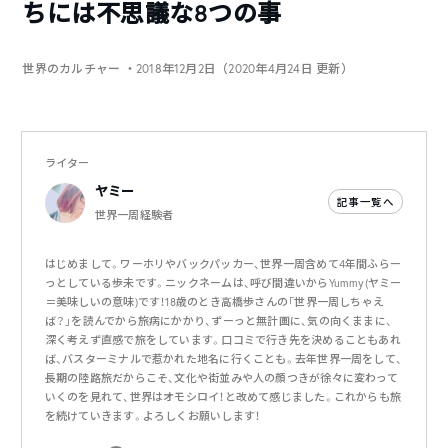
ちには不思議な8つの事
世界のカルチャー
・2018年12月2日（2020年4月24日 更新）
ライター
ヤミー
記事一覧へ
世界一周経験者
はじめまして。ワーホリやバックパッカー、世界一周含めて4年間ふらー
っとしている歩未です。ニックネームは、呼び間違いからYummy(ヤミー
＝美味しいの意味)です！18歳のとき高橋歩さんの「世界一周しちゃえ
ば？」を読んでから旅病にかかり、ずーっと無計画に、気の向くままに、
深く考えず直感で旅をしています。口コミで行き先を決めることもあれ
ば、バスターミナルで惹かれた地名に行くことも。去年世界一周をして、
長期の陸路旅だからこそ、文化や街並みや人の顔つきが徐々に変わって
いくのを見れて、世界はオモシロイ！と改めて感じました。これからも旅
を続けていきます。よろしくお願いします！