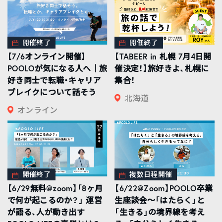
開催終了
開催終了
【7/6オンライン開催】
【TABEER in 札幌 7月4日開
POOLOが気になる人へ｜旅
催決定！】旅好きよ、札幌に
好き同士で転職・キャリア
集合！
ブレイクについて話そう
北海道
オンライン
開催終了
複数日程開催
【6/29無料@zoom】「8ヶ月
【6/22@Zoom】POOLO卒業
で何が起こるのか？」 運営
生座談会〜「はたらく」と
が語る、人が動き出す
「生きる」の境界線を考え