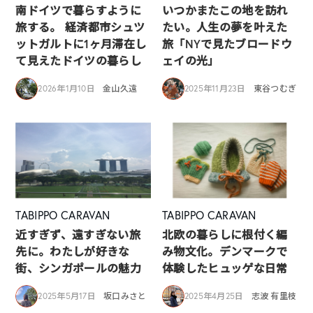
南ドイツで暮らすように
いつかまたこの地を訪れ
旅する。 経済都市シュツ
たい。人生の夢を叶えた
ットガルトに1ヶ月滞在し
旅「NYで見たブロードウ
て見えたドイツの暮らし
ェイの光」
2026年1月10日
金山久遠
2025年11月23日
東谷つむぎ
TABIPPO CARAVAN
TABIPPO CARAVAN
近すぎず、遠すぎない旅
北欧の暮らしに根付く編
先に。わたしが好きな
み物文化。デンマークで
街、シンガポールの魅力
体験したヒュッゲな日常
2025年5月17日
坂口みさと
2025年4月25日
志波 有里枝