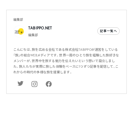
編集部
TABIPPO.NET
記事一覧へ
編集部
こんにちは、旅を広める会社である株式会社TABIPPOが運営をしている
「旅」の総合WEBメディアです。世界一周のひとり旅を経験した旅好きな
メンバーが、世界中を旅する魅力を伝えたいという想いで設立しまし
た。旅人たちが実際に旅した体験をベースに1つずつ記事を配信して、こ
れからの時代の多様な旅を提案します。