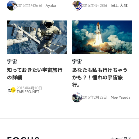
2016年1月26日
Ayaka
2015年4月28日
田上 大輝
宇宙
宇宙
知っておきたい宇宙旅行
あなたも私も行けちゃう
の詳細
かも？！憧れの宇宙旅
行。
2015年4月10日
TABIPPO.NET
2015年2月22日
Moe Yasuda