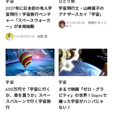
宇宙
ひとり旅
2027年に日本初の有人宇
宇宙飛行士・山崎直子の
宙飛行！宇宙旅行ベンチ
アナザースカイ「宇宙」
ャー「スペースウォーカ
2016年3月5日
阿部サキソフ
ー」が本格始動
ォン
2018年8月15日
前田 塁
宇宙
宇宙
600万円で「宇宙に行く
まるで映画『ゼロ・グラ
か、車を買うか」スペー
ビティ』の世界！Goproで
スバルーンで行く宇宙旅
撮った宇宙がハンパじゃ
行
ない！