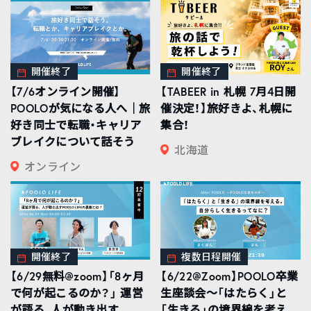
開催終了
開催終了
【7/6オンライン開催】
【TABEER in 札幌 7月4日開
POOLOが気になる人へ｜旅
催決定！】旅好きよ、札幌に
好き同士で転職・キャリア
集合！
ブレイクについて話そう
北海道
オンライン
開催終了
複数日程開催
【6/29無料@zoom】「8ヶ月
【6/22@Zoom】POOLO卒業
で何が起こるのか？」 運営
生座談会〜「はたらく」と
が語る、人が動き出す
「生きる」の境界線を考え