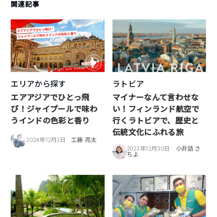
関連記事
エリアから探す
ラトビア
エアアジアでひとっ飛
マイナーなんて言わせな
び！ジャイプールで味わ
い！フィンランド航空で
うインドの色彩と香り
行くラトビアで、歴史と
伝統文化にふれる旅
2024年12月2日
工藤 亮太
2023年12月30日
小井詰 さ
ちよ