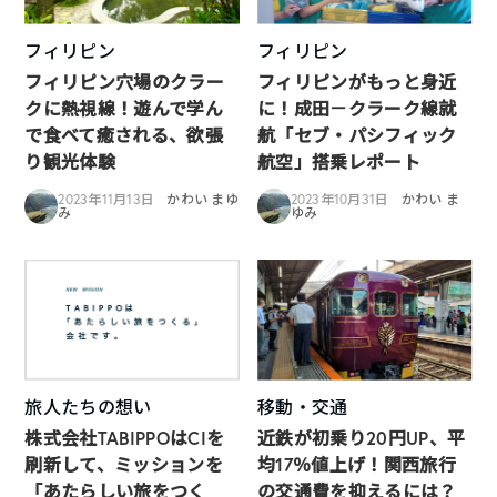
フィリピン
フィリピン
フィリピン穴場のクラー
フィリピンがもっと身近
クに熱視線！遊んで学ん
に！成田－クラーク線就
で食べて癒される、欲張
航「セブ・パシフィック
り観光体験
航空」搭乗レポート
2023年11月13日
かわい まゆ
2023年10月31日
かわい ま
み
ゆみ
旅人たちの想い
移動・交通
株式会社TABIPPOはCIを
近鉄が初乗り20円UP、平
刷新して、ミッションを
均17％値上げ！関西旅行
「あたらしい旅をつく
の交通費を抑えるには？