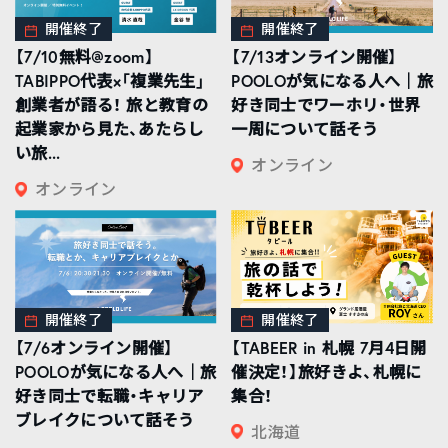
開催終了
開催終了
【7/10無料@zoom】
【7/13オンライン開催】
TABIPPO代表×「複業先生」
POOLOが気になる人へ｜旅
創業者が語る！ 旅と教育の
好き同士でワーホリ・世界
起業家から見た、あたらし
一周について話そう
い旅...
オンライン
オンライン
開催終了
開催終了
【7/6オンライン開催】
【TABEER in 札幌 7月4日開
POOLOが気になる人へ｜旅
催決定！】旅好きよ、札幌に
好き同士で転職・キャリア
集合！
ブレイクについて話そう
北海道