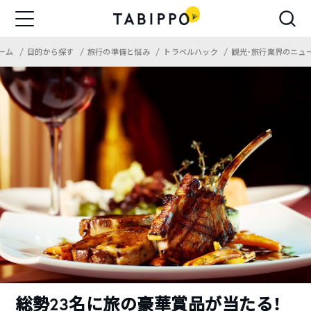
ーム
目的から探す
旅行の準備と悩み
トラベルハック
観光・旅行業界のニュ
総勢23名に旅の豪華賞品が当たる！