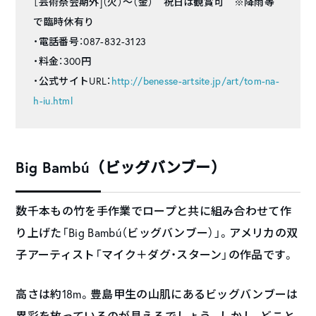
［芸術祭会期外]（火）～（金） 祝日は観賞可 ※降雨等
で臨時休有り
・電話番号：087-832-3123
・料金：300円
・公式サイトURL：
http://benesse-artsite.jp/art/tom-na-
h-iu.html
Big Bambú（ビッグバンブー）
数千本もの竹を手作業でロープと共に組み合わせて作
り上げた「Big Bambú（ビッグバンブー）」。アメリカの双
子アーティスト「マイク＋ダグ・スターン」の作品です。
高さは約18m。豊島甲生の山肌にあるビッグバンブーは
異彩を放っているのが見えるでしょう。しかし、どこと