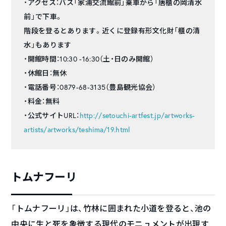
・アクセス：バス「家浦交流館前」乗車から「唐櫃の岡清水
前」で下車。
階段を登るとあります。近くに登録有形文化財「櫃の清
水」もあります
・開館時間：10:30 -16:30（土・日のみ開館）
・休館日：無休
・電話番号：0879-68-3135（豊島観光協会）
・料金：無料
・公式サイトURL：
http://setouchi-artfest.jp/artworks-
artists/artworks/teshima/19.html
トムナフーリ
「トムナフーリ」は、竹林に囲まれた小道を登ると、池の
中央に生と死を象徴する現代のモニュメントが出現す