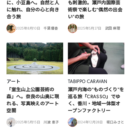
に、小豆島へ。自然と人
も刺激的。瀬戸内国際芸
に触れ、自分の心と向き
術祭で楽しむ“偶然の出会
合う旅
い”の旅
2025年8月10日
千葉優香
2025年5月27日
武田 麻理
アート
TABIPPO CARAVAN
「室生山上公園芸術の
瀬戸内海の”ものづくり”を
森」へ。奈良の山奥に現
巡る旅「CRASSO」でゆ
れる、写真映えのアート
く、香川・地域一体型オ
空間
ープンファクトリー
2025年5月15日
川波 恵子
2024年12月28日
坂口みさと