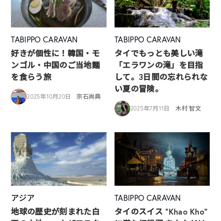
TABIPPO CARAVAN
TABIPPO CARAVAN
好きが個性に！韓国・モ
タイでもっとも美しい滝
ンゴル・中国のご当地麺
「エラワンの滝」を目指
を食らう旅
して。3日間の忘れられな
い夏の冒険。
2025年10月20日
宗石尚典
2025年7月11日
木村 智文
アジア
TABIPPO CARAVAN
地球の歴史が刻まれた白
タイのスイス “Khao Kho”