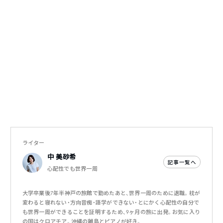
ライター
中 美砂希
記事一覧へ
心配性でも世界一周
大学卒業後7年半神戸の旅館で勤めたあと、世界一周のために退職。枕が
変わると寝れない・方向音痴・語学ができない・とにかく心配性の自分で
も世界一周ができることを証明するため、9ヶ月の旅に出発。お気に入り
の国はクロアチア。沖縄の離島とピアノが好き。