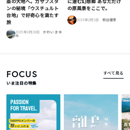
亜の大地へ。カザフスタ
に潜む幻想郷 あなただけ
ンの秘境「ウスチュルト
の原風景をここで。
台地」で好奇心を満たす
2025年2月5日
熊谷優季
旅
2025年3月28日
かわい まゆ
み
FOCUS
すべて見る
いま注目の特集