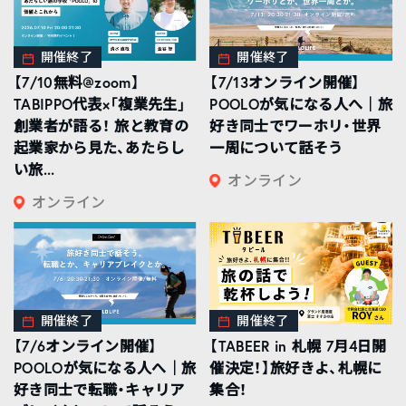
開催終了
開催終了
【7/10無料@zoom】
【7/13オンライン開催】
TABIPPO代表×「複業先生」
POOLOが気になる人へ｜旅
創業者が語る！ 旅と教育の
好き同士でワーホリ・世界
起業家から見た、あたらし
一周について話そう
い旅...
オンライン
オンライン
開催終了
開催終了
【7/6オンライン開催】
【TABEER in 札幌 7月4日開
POOLOが気になる人へ｜旅
催決定！】旅好きよ、札幌に
好き同士で転職・キャリア
集合！