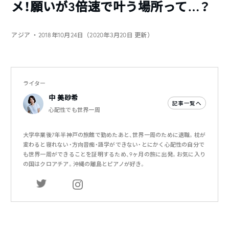
メ！願いが3倍速で叶う場所って…？
アジア
・2018年10月24日（2020年3月20日 更新）
ライター
中 美砂希
記事一覧へ
心配性でも世界一周
大学卒業後7年半神戸の旅館で勤めたあと、世界一周のために退職。枕が
変わると寝れない・方向音痴・語学ができない・とにかく心配性の自分で
も世界一周ができることを証明するため、9ヶ月の旅に出発。お気に入り
の国はクロアチア。沖縄の離島とピアノが好き。