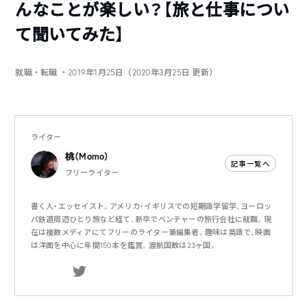
んなことが楽しい？【旅と仕事につい
て聞いてみた】
就職・転職
・2019年1月25日（2020年3月25日 更新）
ライター
桃（Momo）
記事一覧へ
フリーライター
書く人・エッセイスト。アメリカ・イギリスでの短期語学留学、ヨーロッ
パ鉄道周遊ひとり旅など経て、新卒でベンチャーの旅行会社に就職。現
在は複数メディアにてフリーのライター兼編集者。趣味は英語で、映画
は洋画を中心に年間150本を鑑賞。渡航国数は23ヶ国。