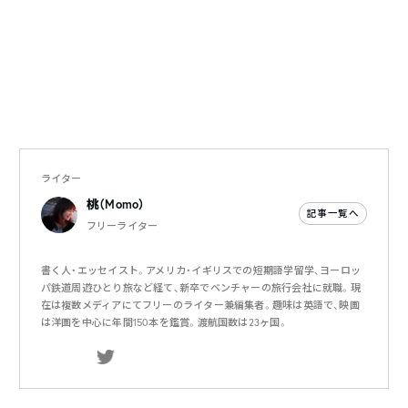
ライター
桃（Momo）
記事一覧へ
フリーライター
書く人・エッセイスト。アメリカ・イギリスでの短期語学留学、ヨーロッ
パ鉄道周遊ひとり旅など経て、新卒でベンチャーの旅行会社に就職。現
在は複数メディアにてフリーのライター兼編集者。趣味は英語で、映画
は洋画を中心に年間150本を鑑賞。渡航国数は23ヶ国。