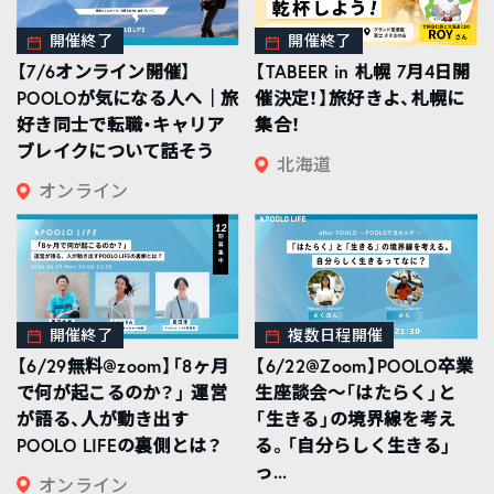
開催終了
開催終了
【7/6オンライン開催】
【TABEER in 札幌 7月4日開
POOLOが気になる人へ｜旅
催決定！】旅好きよ、札幌に
好き同士で転職・キャリア
集合！
ブレイクについて話そう
北海道
オンライン
開催終了
複数日程開催
【6/29無料@zoom】「8ヶ月
【6/22@Zoom】POOLO卒業
で何が起こるのか？」 運営
生座談会〜「はたらく」と
が語る、人が動き出す
「生きる」の境界線を考え
POOLO LIFEの裏側とは？
る。「自分らしく生きる」
っ...
オンライン