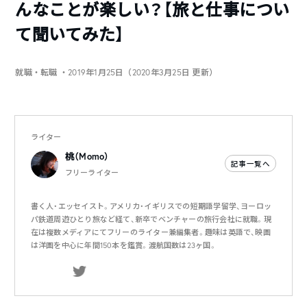
んなことが楽しい？【旅と仕事につい
て聞いてみた】
就職・転職
・2019年1月25日（2020年3月25日 更新）
ライター
桃（Momo）
記事一覧へ
フリーライター
書く人・エッセイスト。アメリカ・イギリスでの短期語学留学、ヨーロッ
パ鉄道周遊ひとり旅など経て、新卒でベンチャーの旅行会社に就職。現
在は複数メディアにてフリーのライター兼編集者。趣味は英語で、映画
は洋画を中心に年間150本を鑑賞。渡航国数は23ヶ国。