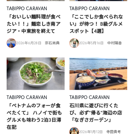
TABIPPO CARAVAN
TABIPPO CARAVAN
「おいしい麺料理が食べ
「ここでしか食べられな
たい！！」麺恋しき南ア
い」が待つ！ B級グルメ
ジア・中東旅を終えて
スポット【4選】
2026年6月28日
宗石尚典
2026年5月16日
中村陽香
TABIPPO CARAVAN
TABIPPO CARAVAN
「ベトナムのフォーが食
石川県に遊びに行くた
べたくて」 ハノイで街も
び、必ず”帰る”海辺の店
グルメも味わう2泊3日滞
「なぎさガーデン」
在記
2026年1月12日
寺田貴考