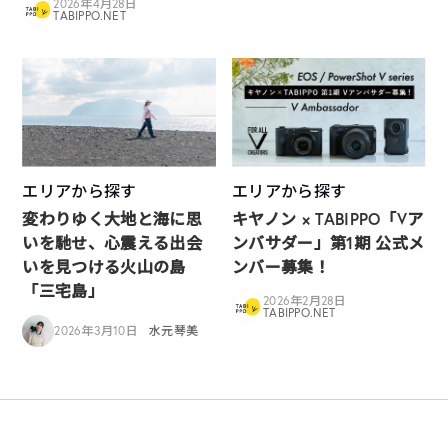
2026年4月28日
TABIPPO.NET
エリアから探す
エリアから探す
変わりゆく大地と海に思
キヤノン × TABIPPO「Vア
いを馳せ、心震える出会
ンバサダー」第1期 公式メ
いを見つける火山の島
ンバー募集！
「三宅島」
2026年2月28日
TABIPPO.NET
2026年3月10日
水元琴美