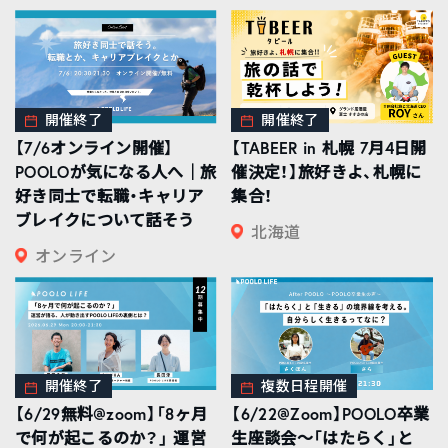
開催終了
開催終了
【7/6オンライン開催】
【TABEER in 札幌 7月4日開
POOLOが気になる人へ｜旅
催決定！】旅好きよ、札幌に
好き同士で転職・キャリア
集合！
ブレイクについて話そう
北海道
オンライン
開催終了
複数日程開催
【6/29無料@zoom】「8ヶ月
【6/22@Zoom】POOLO卒業
で何が起こるのか？」 運営
生座談会〜「はたらく」と