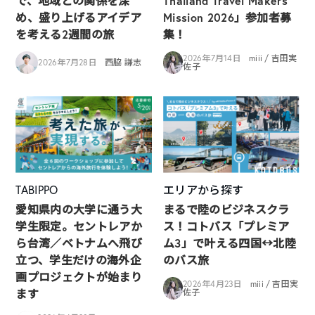
で、地域との関係を深
Thailand Travel Makers
め、盛り上げるアイデア
Mission 2026」参加者募
を考える2週間の旅
集！
2026年7月14日
miii / 吉田実
2026年7月28日
西脇 謙志
佐子
TABIPPO
エリアから探す
愛知県内の大学に通う大
まるで陸のビジネスクラ
学生限定。セントレアか
ス！コトバス「プレミア
ら台湾／ベトナムへ飛び
ム3」で叶える四国↔︎北陸
立つ、学生だけの海外企
のバス旅
画プロジェクトが始まり
2026年4月23日
miii / 吉田実
ます
佐子