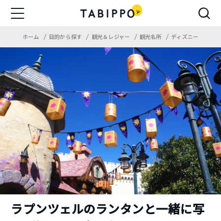
ホーム
目的から探す
観光＆レジャー
観光名所
ディズニー
ラプンツェルのランタンと一緒に写