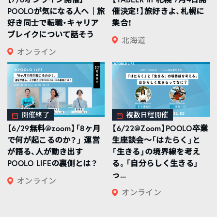
POOLOが気になる人へ｜旅
催決定！】旅好きよ、札幌に
好き同士で転職・キャリア
集合！
ブレイクについて話そう
北海道
オンライン
開催終了
複数日程開催
【6/29無料@zoom】「8ヶ月
【6/22@Zoom】POOLO卒業
で何が起こるのか？」 運営
生座談会〜「はたらく」と
が語る、人が動き出す
「生きる」の境界線を考え
POOLO LIFEの裏側とは？
る。「自分らしく生きる」
っ...
オンライン
オンライン