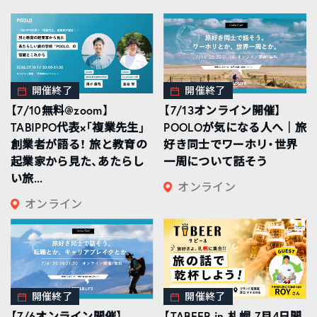
開催終了
開催終了
【7/10無料@zoom】
【7/13オンライン開催】
TABIPPO代表×「複業先生」
POOLOが気になる人へ｜旅
創業者が語る！ 旅と教育の
好き同士でワーホリ・世界
起業家から見た、あたらし
一周について話そう
い旅...
オンライン
オンライン
開催終了
開催終了
【7/6オンライン開催】
【TABEER in 札幌 7月4日開