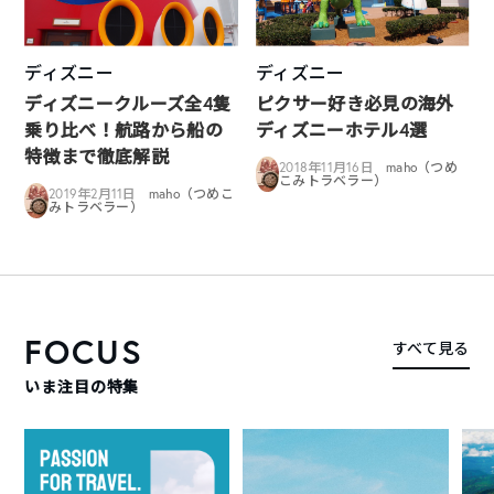
ディズニー
ディズニー
ディズニークルーズ全4隻
ピクサー好き必見の海外
乗り比べ！航路から船の
ディズニーホテル4選
特徴まで徹底解説
2018年11月16日
maho（つめ
こみトラベラー）
2019年2月11日
maho（つめこ
みトラベラー）
FOCUS
すべて見る
いま注目の特集