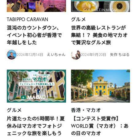
TABIPPO CARAVAN
グルメ
混沌のカウントダウン、
世界の高級レストランが
イベント初心者が香港で
集結！？ 美食の地マカオ
年越しをした
で贅沢なグルメ旅
2024年12月14日
えいちゃん
2024年9月20日
矢作 ちはる
グルメ
香港・マカオ
片道たったの5時間半！夏
【コンテスト受賞作】
休みはマカオでフォトジ
WORLD賞（マカオ）：あ
ェニックな旅を楽しもう
の日のマカオ