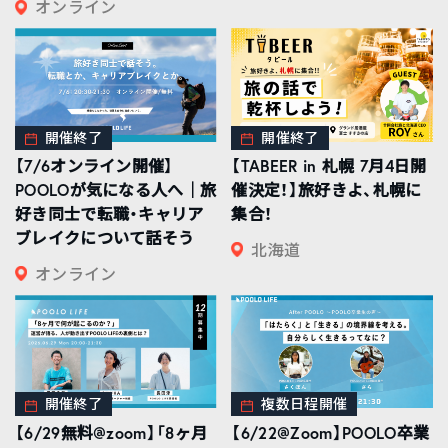
オンライン
開催終了
開催終了
【7/6オンライン開催】
【TABEER in 札幌 7月4日開
POOLOが気になる人へ｜旅
催決定！】旅好きよ、札幌に
好き同士で転職・キャリア
集合！
ブレイクについて話そう
北海道
オンライン
開催終了
複数日程開催
【6/29無料@zoom】「8ヶ月
【6/22@Zoom】POOLO卒業