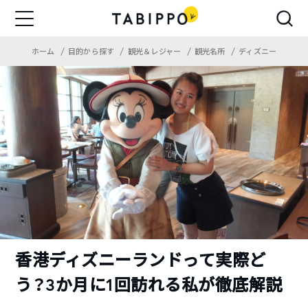
ホーム
目的から探す
観光＆レジャー
観光名所
ディズニー
香港ディズニーランドって実際ど
う？3か月に1回訪れる私が徹底解説