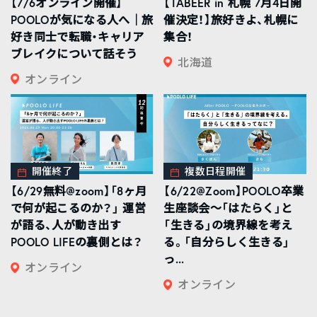
【7/6オンライン開催】
【TABEER in 札幌 7月4日開
POOLOが気になる人へ｜旅
催決定！】旅好きよ、札幌に
好き同士で転職・キャリア
集合！
ブレイクについて話そう
北海道
オンライン
開催終了
複数日程開催
【6/29無料@zoom】「8ヶ月
【6/22@Zoom】POOLO卒業
で何が起こるのか？」 運営
生座談会〜「はたらく」と
が語る、人が動き出す
「生きる」の境界線を考え
POOLO LIFEの裏側とは？
る。「自分らしく生きる」
っ...
オンライン
オンライン