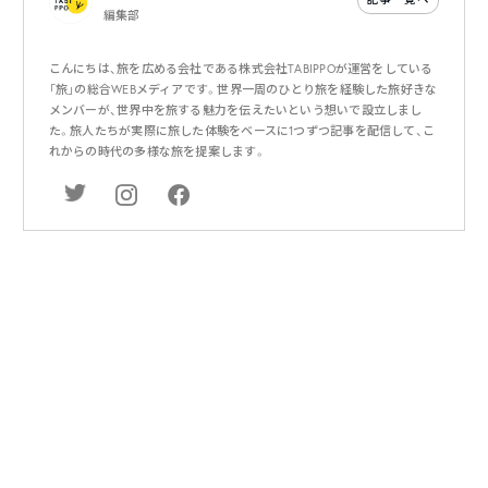
編集部
こんにちは、旅を広める会社である株式会社TABIPPOが運営をしている
「旅」の総合WEBメディアです。世界一周のひとり旅を経験した旅好きな
メンバーが、世界中を旅する魅力を伝えたいという想いで設立しまし
た。旅人たちが実際に旅した体験をベースに1つずつ記事を配信して、こ
れからの時代の多様な旅を提案します。