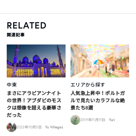
RELATED
関連記事
中東
エリアから探す
まさにアラビアンナイト
人気急上昇中！ポルトガ
の世界！アブダビのモス
ルで見たいカラフルな絶
クは想像を超える豪華さ
景たち8選
だった
2019年11月11日
Yuri
2023年10月5日
Yu Villegas