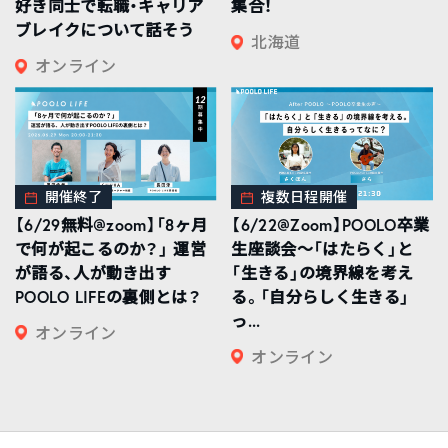
好き同士で転職・キャリア
集合！
ブレイクについて話そう
北海道
オンライン
開催終了
複数日程開催
【6/29無料@zoom】「8ヶ月
【6/22@Zoom】POOLO卒業
で何が起こるのか？」 運営
生座談会〜「はたらく」と
が語る、人が動き出す
「生きる」の境界線を考え
POOLO LIFEの裏側とは？
る。「自分らしく生きる」
っ...
オンライン
オンライン