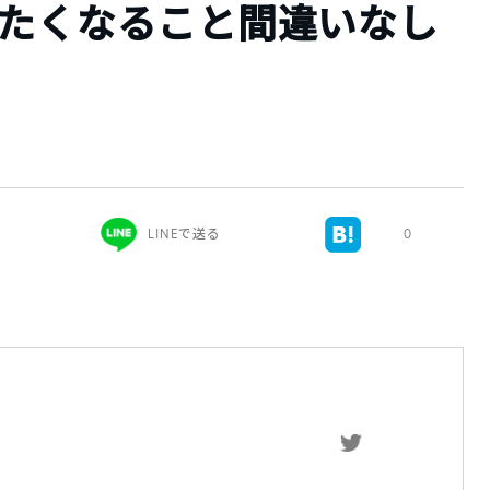
出たくなること間違いなし
）
LINEで送る
0