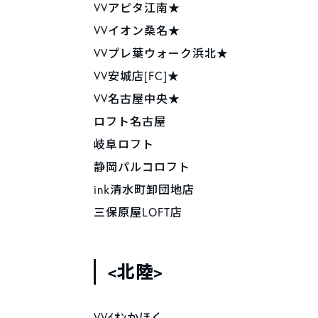
VVアピタ江南★
VVイオン桑名★
VVプレ葉ウォーク浜北★
VV安城店[FC]★
VV名古屋中央★
ロフト名古屋
岐阜ロフト
静岡パルコロフト
ink清水町卸団地店
三保原屋LOFT店
<北陸>
VVｲｵﾝかほく