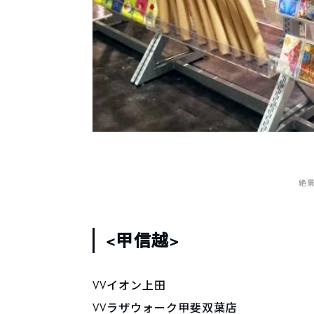
絶
<甲信越>
VVイオン上田
VVラザウォーク甲斐双葉店