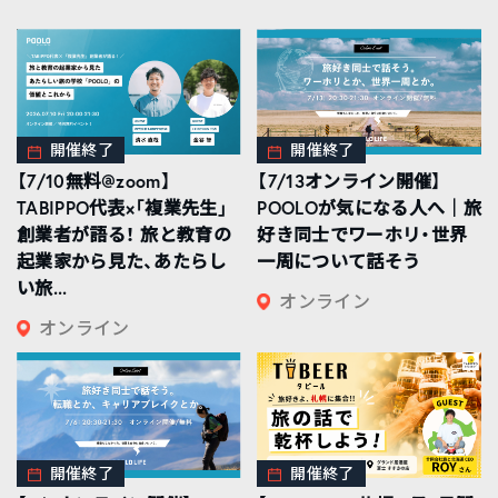
開催終了
開催終了
【7/10無料@zoom】
【7/13オンライン開催】
TABIPPO代表×「複業先生」
POOLOが気になる人へ｜旅
創業者が語る！ 旅と教育の
好き同士でワーホリ・世界
起業家から見た、あたらし
一周について話そう
い旅...
オンライン
オンライン
開催終了
開催終了