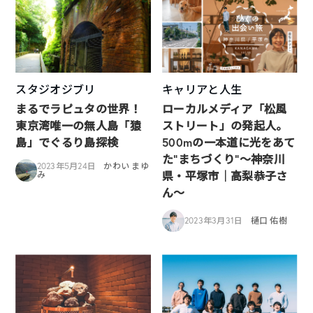
スタジオジブリ
キャリアと人生
まるでラピュタの世界！
ローカルメディア「松風
東京湾唯一の無人島「猿
ストリート」の発起人。
島」でぐるり島探検
500mの一本道に光をあて
た”まちづくり”〜神奈川
2023年5月24日
かわい まゆ
県・平塚市｜高梨恭子さ
み
ん〜
2023年3月31日
樋口 佑樹