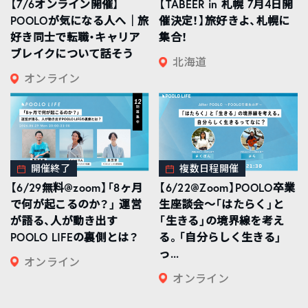
【7/6オンライン開催】
【TABEER in 札幌 7月4日開
POOLOが気になる人へ｜旅
催決定！】旅好きよ、札幌に
好き同士で転職・キャリア
集合！
ブレイクについて話そう
北海道
オンライン
開催終了
複数日程開催
【6/29無料@zoom】「8ヶ月
【6/22@Zoom】POOLO卒業
で何が起こるのか？」 運営
生座談会〜「はたらく」と
が語る、人が動き出す
「生きる」の境界線を考え
POOLO LIFEの裏側とは？
る。「自分らしく生きる」
っ...
オンライン
オンライン