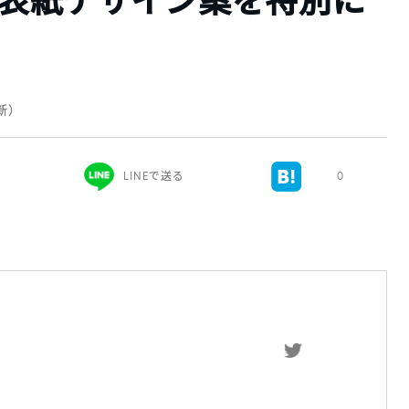
！表紙デザイン案を特別に
更新）
LINEで送る
0