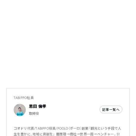
TABIPPO社員
恩田 倫孝
記事一覧へ
取締役
コオドリ代表/TABIPPO役員/POOLO（ポーロ）創業『観光という手段で人
生を豊かに、地域に貢献を』 慶應理→商社→世界一周→ベンチャー。51