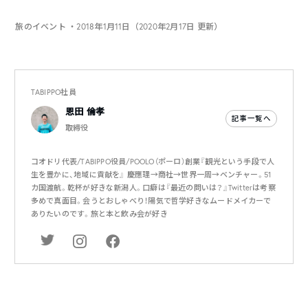
旅のイベント
・2018年1月11日（2020年2月17日 更新）
TABIPPO社員
恩田 倫孝
記事一覧へ
取締役
コオドリ代表/TABIPPO役員/POOLO（ポーロ）創業『観光という手段で人
生を豊かに、地域に貢献を』 慶應理→商社→世界一周→ベンチャー。51
カ国渡航。乾杯が好きな新潟人。口癖は『最近の問いは？』Twitterは考察
多めで真面目。会うとおしゃべり！陽気で哲学好きなムードメイカーで
ありたいのです。旅と本と飲み会が好き