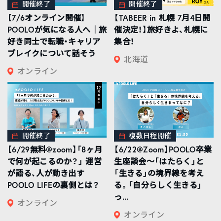
開催終了
開催終了
【7/6オンライン開催】
【TABEER in 札幌 7月4日開
POOLOが気になる人へ｜旅
催決定！】旅好きよ、札幌に
好き同士で転職・キャリア
集合！
ブレイクについて話そう
北海道
オンライン
開催終了
複数日程開催
【6/29無料@zoom】「8ヶ月
【6/22@Zoom】POOLO卒業
で何が起こるのか？」 運営
生座談会〜「はたらく」と
が語る、人が動き出す
「生きる」の境界線を考え
POOLO LIFEの裏側とは？
る。「自分らしく生きる」
っ...
オンライン
オンライン