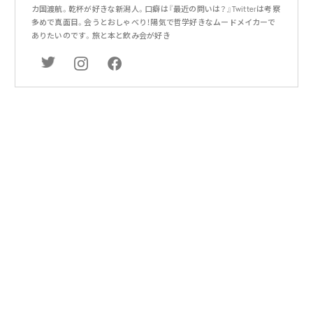
カ国渡航。乾杯が好きな新潟人。口癖は『最近の問いは？』Twitterは考察
多めで真面目。会うとおしゃべり！陽気で哲学好きなムードメイカーで
ありたいのです。旅と本と飲み会が好き