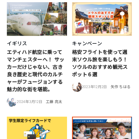
イギリス
キャンペーン
エティハド航空に乗って
格安フライトを使って週
マンチェスターへ！ サッ
末ソウル旅を楽しもう！
カーだけじゃない、古き
ソウルのおすすめ観光ス
良き歴史と現代のカルチ
ポット６選
ャーがフュージョンする
2023年12月2日
矢作 ちはる
魅力的な街を堪能。
2024年3月12日
工藤 亮太