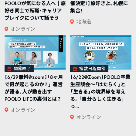
POOLOが気になる人へ｜旅
催決定！】旅好きよ、札幌に
好き同士で転職・キャリア
集合！
ブレイクについて話そう
北海道
オンライン
開催終了
複数日程開催
【6/29無料@zoom】「8ヶ月
【6/22@Zoom】POOLO卒業
で何が起こるのか？」 運営
生座談会〜「はたらく」と
が語る、人が動き出す
「生きる」の境界線を考え
POOLO LIFEの裏側とは？
る。「自分らしく生きる」
っ...
オンライン
オンライン