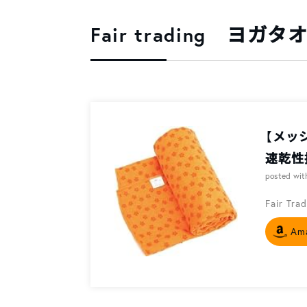
Fair trading ヨ
【メッ
速乾性
posted wi
Fair Tra
Am