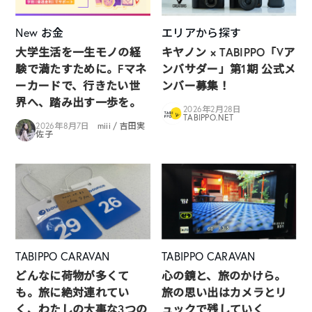
New
お金
エリアから探す
大学生活を一生モノの経
キヤノン × TABIPPO「Vア
験で満たすために。Fマネ
ンバサダー」第1期 公式メ
ーカードで、行きたい世
ンバー募集！
界へ、踏み出す一歩を。
2026年2月28日
TABIPPO.NET
2026年8月7日
miii / 吉田実
佐子
TABIPPO CARAVAN
TABIPPO CARAVAN
どんなに荷物が多くて
心の鏡と、旅のかけら。
も。旅に絶対連れてい
旅の思い出はカメラとリ
く、わたしの大事な3つの
ュックで残していく