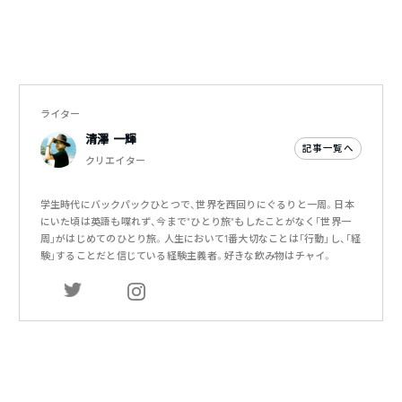
ライター
清澤 一輝
記事一覧へ
クリエイター
学生時代にバックパックひとつで、世界を西回りにぐるりと一周。日本
にいた頃は英語も喋れず、今まで”ひとり旅”もしたことがなく「世界一
周」がはじめてのひとり旅。人生において1番大切なことは「行動」し、「経
験」することだと信じている経験主義者。好きな飲み物はチャイ。