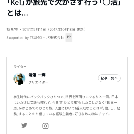
「Kei」が旅先で欠かさず行う「◯活」
とは…
持ち物
・2017年9月11日（2017年10月18日 更新）
PR
Supported by TSUMO・JP株式会社
ライター
清澤 一輝
記事一覧へ
クリエイター
学生時代にバックパックひとつで、世界を西回りにぐるりと一周。日本
にいた頃は英語も喋れず、今まで”ひとり旅”もしたことがなく「世界一
周」がはじめてのひとり旅。人生において1番大切なことは「行動」し、「経
験」することだと信じている経験主義者。好きな飲み物はチャイ。