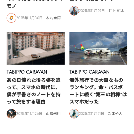
モノ
2025年11月29日
井上 佑太
2025年11月30日
木村圭甫
TABIPPO CARAVAN
TABIPPO CARAVAN
あの日憧れた後ろ姿を追
海外旅行での大事なもの
って。スマホの時代に、
ランキング。命・パスポ
僕が手書きのノートを持
ートに続く“第三の相棒”は
って旅をする理由
スマホだった
2025年11月26日
山城飛翔
2025年11月21日
たまやん