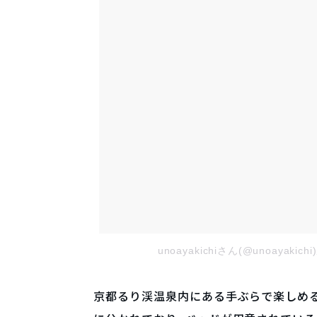
unoayakichiさん(@unoayak
京都るり渓温泉内にある手ぶらで楽しめ