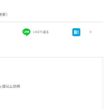
 更新）
LINEで送る
0
5ヵ国以上訪問