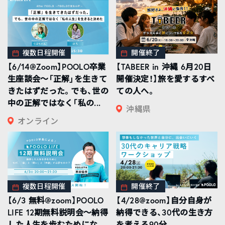
複数日程開催
開催終了
【6/14@Zoom】POOLO卒業
【TABEER in 沖縄 6月20日
生座談会〜「正解」を生きて
開催決定！】旅を愛するすべ
きたはずだった。でも、世の
ての人へ。
中の正解ではなく「私の...
沖縄県
オンライン
複数日程開催
開催終了
【6/3 無料@zoom】POOLO
【4/28@zoom】自分自身が
LIFE 12期無料説明会〜納得
納得できる、30代の生き方
した人生を歩むためにな
を考える90分