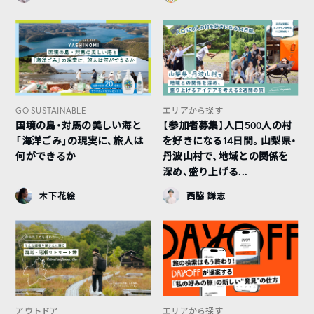
GO SUSTAINABLE
エリアから探す
国境の島・対馬の美しい海と
【参加者募集】人口500人の村
「海洋ごみ」の現実に、旅人は
を好きになる14日間。山梨県・
何ができるか
丹波山村で、地域との関係を
深め、盛り上げる...
木下花絵
西脇 謙志
アウトドア
エリアから探す