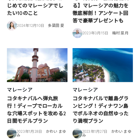
じめてのマレーシアでし
る】マレーシアの魅力を
たい10のこと
徹底解剖！アンケート回
答で豪華プレゼントも
2024年12月10日
多葉田 愛
2023年3月15日
梅村 菜月
マレーシア
マレーシア
コタキナバルへ弾丸旅
コタキナバルで離島グラ
行！ディープでローカル
ンピング！ディナワン島
な穴場スポットを攻める2
でボルネオの自然ゆった
日間モデルプラン
り満喫プラン
2023年1月28日
かわい まゆ
2023年1月27日
かわい まゆ
み
み