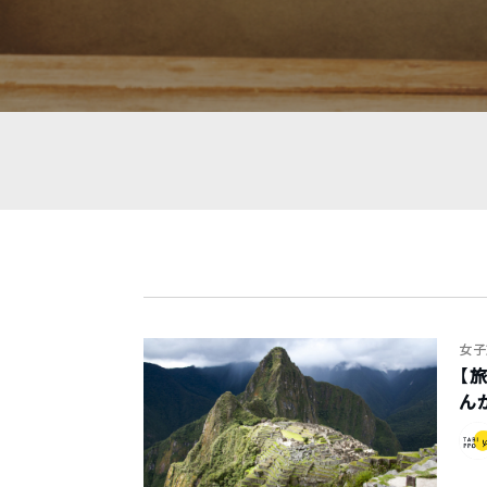
女子
【
ん