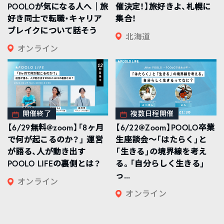
POOLOが気になる人へ｜旅
催決定！】旅好きよ、札幌に
好き同士で転職・キャリア
集合！
ブレイクについて話そう
北海道
オンライン
開催終了
複数日程開催
【6/29無料@zoom】「8ヶ月
【6/22@Zoom】POOLO卒業
で何が起こるのか？」 運営
生座談会〜「はたらく」と
が語る、人が動き出す
「生きる」の境界線を考え
POOLO LIFEの裏側とは？
る。「自分らしく生きる」
っ...
オンライン
オンライン