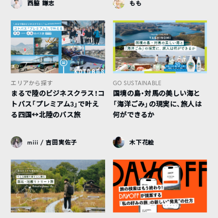
西脇 謙志
もも
エリアから探す
GO SUSTAINABLE
まるで陸のビジネスクラス！コ
国境の島・対馬の美しい海と
トバス「プレミアム3」で叶え
「海洋ごみ」の現実に、旅人は
る四国↔︎北陸のバス旅
何ができるか
miii / 吉田実佐子
木下花絵