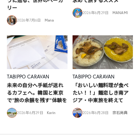
うに巡る、世界のベーカ
求めて旅するススメ
リー
2026年6月29日
MANAMI
2026年7月6日
Mana
TABIPPO CARAVAN
TABIPPO CARAVAN
未来の自分へ手紙が送れ
「おいしい麺料理が食べ
るカフェへ。韓国と東京
たい！！」麺恋しき南ア
で“旅の余韻を残す”体験を
ジア・中東旅を終えて
2026年6月29日
Karin
2026年6月28日
宗石尚典