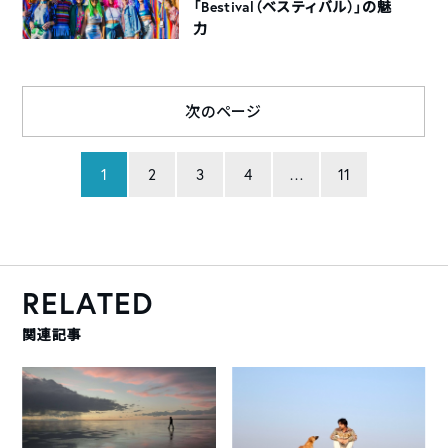
「Bestival（ベスティバル）」の魅
力
次のページ
1
2
3
4
…
11
RELATED
関連記事