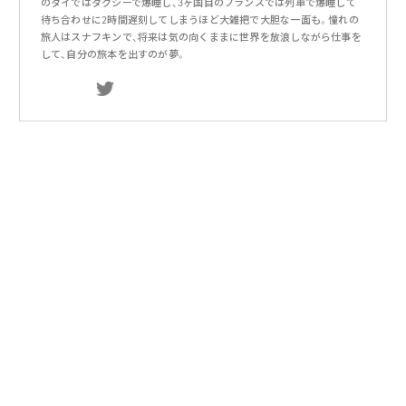
のタイではタクシーで爆睡し、3ヶ国目のフランスでは列車で爆睡して
待ち合わせに2時間遅刻してしまうほど大雑把で大胆な一面も。憧れの
旅人はスナフキンで、将来は気の向くままに世界を放浪しながら仕事を
して、自分の旅本を出すのが夢。