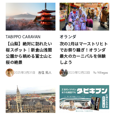
TABIPPO CARAVAN
オランダ
【山梨】絶対に訪れたい
次の2月はマーストリヒト
桜スポット｜新倉山浅間
でお祭り騒ぎ！オランダ
公園から眺める富士山と
最大のカーニバルを体験
桜の絶景
しよう
2025年3月31日
吉住 拓人
2023年12月22日
Yu Villegas