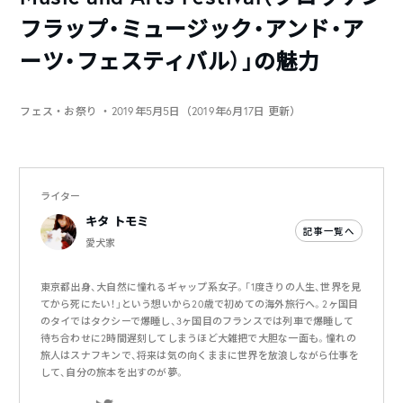
フラップ・ミュージック・アンド・ア
ーツ・フェスティバル）」の魅力
フェス・お祭り
・2019年5月5日（2019年6月17日 更新）
ライター
キタ トモミ
記事一覧へ
愛犬家
東京都出身、大自然に憧れるギャップ系女子。「1度きりの人生、世界を見
てから死にたい！」という想いから20歳で初めての海外旅行へ。2ヶ国目
のタイではタクシーで爆睡し、3ヶ国目のフランスでは列車で爆睡して
待ち合わせに2時間遅刻してしまうほど大雑把で大胆な一面も。憧れの
旅人はスナフキンで、将来は気の向くままに世界を放浪しながら仕事を
して、自分の旅本を出すのが夢。