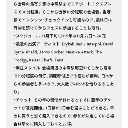
ら会場の最寄り駅の中環駅までエアポートエクスプレ
スで30分程度。そこから徒歩10分程度で会場着。香港
駅でインタウン・チェックインも可能なので、最終日は
荷物を預けてからフェスに参加することも可能。
・スケジュール：11月下旬（2019年は11月22日～24日）
・最近の出演アーティスト：Erykah Badu, Interpol, David
Byrne, Khalid, Jarvis Cocker, Massive Attack, The
Prodigy, Kaiser Chiefs, Feist
・滞在スタイル：会場周辺の中環駅周辺やそこから電車
で10分程度の灣仔、銅鑼灣付近での宿泊が便利。日本か
らの参加者も多いので、大人数でAirbnbを借りるのもあ
り。
・チケット：その年の開催が終わるとすぐに翌年のチケ
ットが販売開始。1日券か3日券を選ぶことができる。早
めに買うと安く購入できるので、参加が決定している場
合は早めに購入しておくとお得。