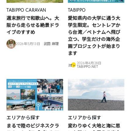
TABIPPO CARAVAN
TABIPPO
週末旅行で和歌山へ。大
愛知県内の大学に通う大
阪から走らせる絶景ドラ
学生限定。セントレアか
イブのすすめ
ら台湾／ベトナムへ飛び
立つ、学生だけの海外企
2026年5月13日
武田 麻理
画プロジェクトが始まり
ます
2026年4月28日
TABIPPO.NET
エリアから探す
エリアから探す
まるで陸のビジネスクラ
変わりゆく大地と海に思