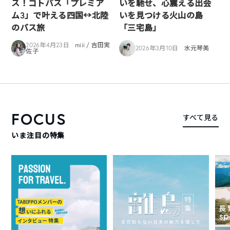
ス！コトバス「プレミア
いを馳せ、心震える出会
ム3」で叶える四国↔︎北陸
いを見つける火山の島
のバス旅
「三宅島」
2026年4月23日
miii / 吉田実
2026年3月10日
水元琴美
佐子
FOCUS
すべて見る
いま注目の特集