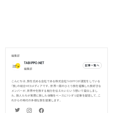
編集部
TABIPPO.NET
記事一覧へ
編集部
こんにちは、旅を広める会社である株式会社TABIPPOが運営をしている
「旅」の総合WEBメディアです。世界一周のひとり旅を経験した旅好きな
メンバーが、世界中を旅する魅力を伝えたいという想いで設立しまし
た。旅人たちが実際に旅した体験をベースに1つずつ記事を配信して、こ
れからの時代の多様な旅を提案します。