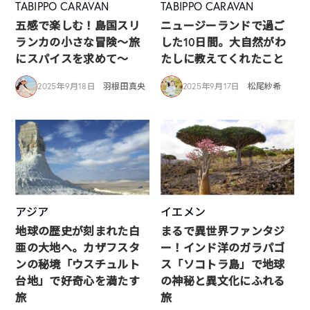
TABIPPO CARAVAN
TABIPPO CARAVAN
五感で楽しむ！島国スリ
ニュージーランドで過ご
ランカの小さな冒険～旅
した10日間。大自然がわ
にスパイスを求めて～
たしに教えてくれたこと
2025年9月18日
羽根田真央
2025年9月17日
松尾紗希
アジア
イエメン
地球の歴史が刻まれた白
まるで異世界ファンタジ
亜の大地へ。カザフスタ
ー！インド洋のガラパゴ
ンの秘境「ウスチュルト
ス「ソコトラ島」で地球
台地」で好奇心を満たす
の神秘と異文化にふれる
旅
旅