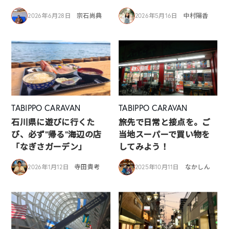
2026年6月28日
宗石尚典
2026年5月16日
中村陽香
TABIPPO CARAVAN
TABIPPO CARAVAN
石川県に遊びに行くた
旅先で日常と接点を。ご
び、必ず”帰る”海辺の店
当地スーパーで買い物を
「なぎさガーデン」
してみよう！
2026年1月12日
寺田貴考
2025年10月11日
なかしん