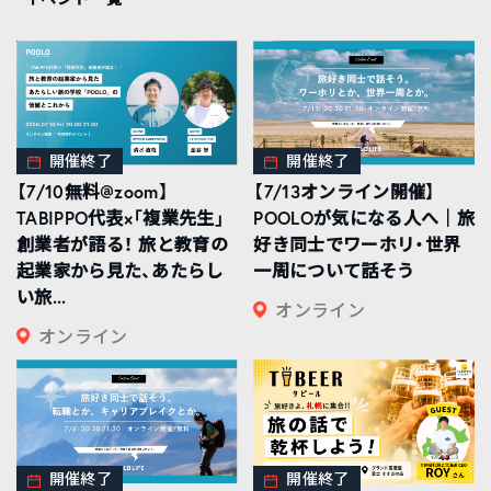
開催終了
開催終了
【7/10無料@zoom】
【7/13オンライン開催】
TABIPPO代表×「複業先生」
POOLOが気になる人へ｜旅
創業者が語る！ 旅と教育の
好き同士でワーホリ・世界
起業家から見た、あたらし
一周について話そう
い旅...
オンライン
オンライン
開催終了
開催終了