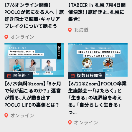
【7/6オンライン開催】
【TABEER in 札幌 7月4日開
POOLOが気になる人へ｜旅
催決定！】旅好きよ、札幌に
好き同士で転職・キャリア
集合！
ブレイクについて話そう
北海道
オンライン
開催終了
複数日程開催
【6/29無料@zoom】「8ヶ月
【6/22@Zoom】POOLO卒業
で何が起こるのか？」 運営
生座談会〜「はたらく」と
が語る、人が動き出す
「生きる」の境界線を考え
POOLO LIFEの裏側とは？
る。「自分らしく生きる」
っ...
オンライン
オンライン