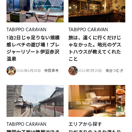
TABIPPO CARAVAN
TABIPPO CARAVAN
1泊2日じゃ足りない規模
旅は、遠くに行くだけじ
感レベチの遊び場！プレ
ゃなかった。地元のゲス
ジャーリゾート伊豆赤沢
トハウスが教えてくれた
温泉
こと
2026年6月28日
寺田貴考
2026年1月20日
東谷つむぎ
TABIPPO CARAVAN
エリアから探す