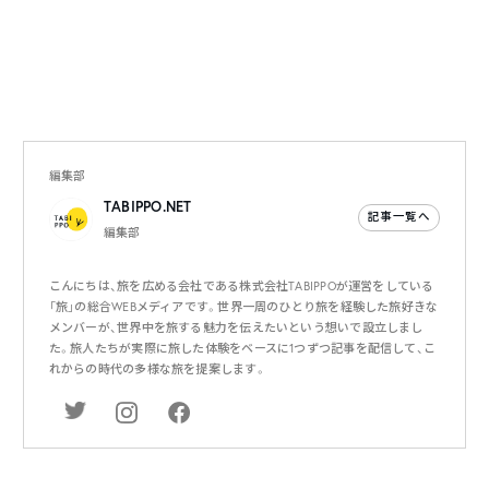
編集部
TABIPPO.NET
記事一覧へ
編集部
こんにちは、旅を広める会社である株式会社TABIPPOが運営をしている
「旅」の総合WEBメディアです。世界一周のひとり旅を経験した旅好きな
メンバーが、世界中を旅する魅力を伝えたいという想いで設立しまし
た。旅人たちが実際に旅した体験をベースに1つずつ記事を配信して、こ
れからの時代の多様な旅を提案します。