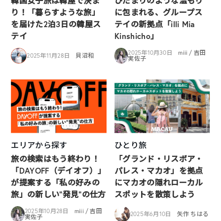
韓国女子旅は韓屋で決ま
ひだまりのような温もり
り！「暮らすような旅」
に包まれる、グループス
を届けた2泊3日の韓屋ス
テイの新拠点「illi Mia
テイ
Kinshicho」
2025年10月30日
miii / 吉田
2025年11月28日
貝沼和
実佐子
エリアから探す
ひとり旅
旅の検索はもう終わり！
「グランド・リスボア・
「DAYOFF（デイオフ）」
パレス・マカオ」を拠点
が提案する「私の好みの
にマカオの隠れローカル
旅」の新しい“発見”の仕方
スポットを散策しよう
2025年10月28日
miii / 吉田
2025年6月10日
矢作 ちはる
実佐子