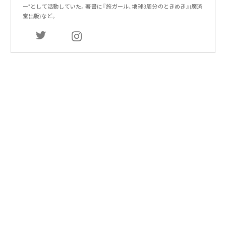
ー“として活動していた。著書に『旅ガール、地球3周分のときめき』(廣済
堂出版)など。