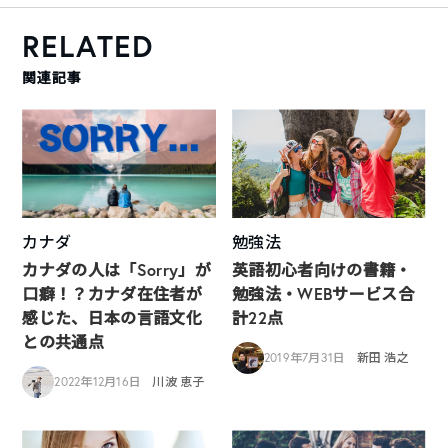
RELATED
関連記事
カナダ
勉強法
カナダの人は「Sorry」が
英語初心者向けの書籍・
口癖！？カナダ在住者が
勉強法・WEBサービス合
感じた、日本の言語文化
計22点
との共通点
2019年7月31日
新田 浩之
2022年12月16日
川波 恵子