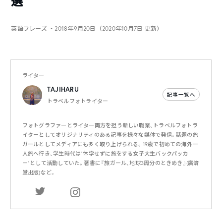
選
英語フレーズ
・2018年9月20日（2020年10月7日 更新）
ライター
TAJIHARU
記事一覧へ
トラベルフォトライター
フォトグラファーとライター両方を担う新しい職業、トラベルフォトラ
イターとしてオリジナリティのある記事を様々な媒体で発信。話題の旅
ガールとしてメディアにも多く取り上げられる。19歳で初めての海外一
人旅へ行き、学生時代は“休学せずに旅をする女子大生バックパッカ
ー“として活動していた。著書に『旅ガール、地球3周分のときめき』(廣済
堂出版)など。