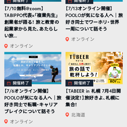
開催終了
開催終了
【7/10無料@zoom】
【7/13オンライン開催】
TABIPPO代表×「複業先生」
POOLOが気になる人へ｜旅
創業者が語る！ 旅と教育の
好き同士でワーホリ・世界
起業家から見た、あたらし
一周について話そう
い旅...
オンライン
オンライン
開催終了
開催終了
【7/6オンライン開催】
【TABEER in 札幌 7月4日開
POOLOが気になる人へ｜旅
催決定！】旅好きよ、札幌に
好き同士で転職・キャリア
集合！
ブレイクについて話そう
北海道
オンライン