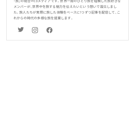
「旅」の総合WEBメディアです。世界一周のひとり旅を経験した旅好きな
メンバーが、世界中を旅する魅力を伝えたいという想いで設立しまし
た。旅人たちが実際に旅した体験をベースに1つずつ記事を配信して、こ
れからの時代の多様な旅を提案します。