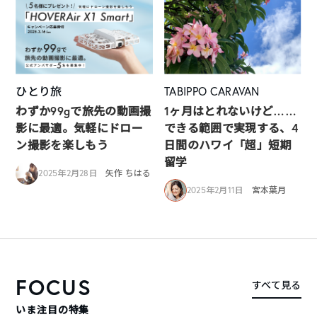
ひとり旅
TABIPPO CARAVAN
わずか99gで旅先の動画撮
1ヶ月はとれないけど……
影に最適。気軽にドロー
できる範囲で実現する、4
ン撮影を楽しもう
日間のハワイ「超」短期
留学
2025年2月28日
矢作 ちはる
2025年2月11日
宮本葉月
FOCUS
すべて見る
いま注目の特集