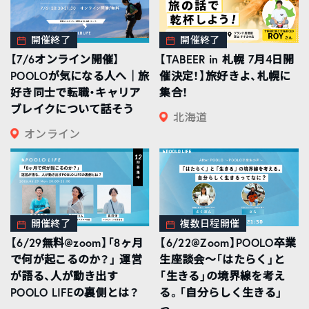
開催終了
開催終了
【7/6オンライン開催】
【TABEER in 札幌 7月4日開
POOLOが気になる人へ｜旅
催決定！】旅好きよ、札幌に
好き同士で転職・キャリア
集合！
ブレイクについて話そう
北海道
オンライン
開催終了
複数日程開催
【6/29無料@zoom】「8ヶ月
【6/22@Zoom】POOLO卒業
で何が起こるのか？」 運営
生座談会〜「はたらく」と
が語る、人が動き出す
「生きる」の境界線を考え
POOLO LIFEの裏側とは？
る。「自分らしく生きる」
っ...