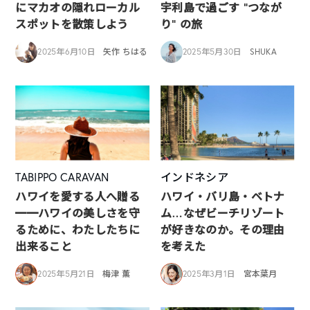
にマカオの隠れローカル
宇利島で過ごす “つなが
スポットを散策しよう
り” の旅
2025年6月10日
矢作 ちはる
2025年5月30日
SHUKA
TABIPPO CARAVAN
インドネシア
ハワイを愛する人へ贈る
ハワイ・バリ島・ベトナ
━━ハワイの美しさを守
ム…なぜビーチリゾート
るために、わたしたちに
が好きなのか。その理由
出来ること
を考えた
2025年5月21日
梅津 薫
2025年3月1日
宮本葉月