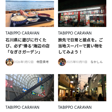
TABIPPO CARAVAN
TABIPPO CARAVAN
石川県に遊びに行くた
旅先で日常と接点を。ご
び、必ず”帰る”海辺の店
当地スーパーで買い物を
「なぎさガーデン」
してみよう！
2026年1月12日
寺田貴考
2025年10月11日
なかしん
TABIPPO CARAVAN
TABIPPO CARAVAN