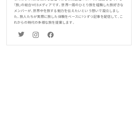
「旅」の総合WEBメディアです。世界一周のひとり旅を経験した旅好きな
メンバーが、世界中を旅する魅力を伝えたいという想いで設立しまし
た。旅人たちが実際に旅した体験をベースに1つずつ記事を配信して、こ
れからの時代の多様な旅を提案します。