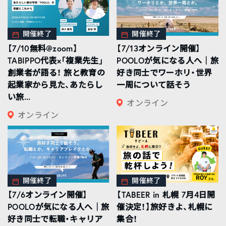
開催終了
開催終了
【7/10無料@zoom】
【7/13オンライン開催】
TABIPPO代表×「複業先生」
POOLOが気になる人へ｜旅
創業者が語る！ 旅と教育の
好き同士でワーホリ・世界
起業家から見た、あたらし
一周について話そう
い旅...
オンライン
オンライン
開催終了
開催終了
【7/6オンライン開催】
【TABEER in 札幌 7月4日開
POOLOが気になる人へ｜旅
催決定！】旅好きよ、札幌に
好き同士で転職・キャリア
集合！