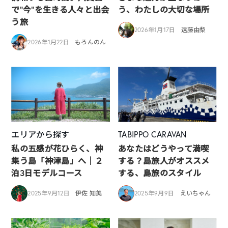
で“今”を生きる人々と出会
う、わたしの大切な場所
う旅
2026年1月17日
遠藤由梨
2026年1月22日
もろんのん
エリアから探す
TABIPPO CARAVAN
私の五感が花ひらく、神
あなたはどうやって満喫
集う島「神津島」へ｜２
する？島旅人がオススメ
泊3日モデルコース
する、島旅のスタイル
2025年9月12日
伊佐 知美
2025年9月9日
えいちゃん