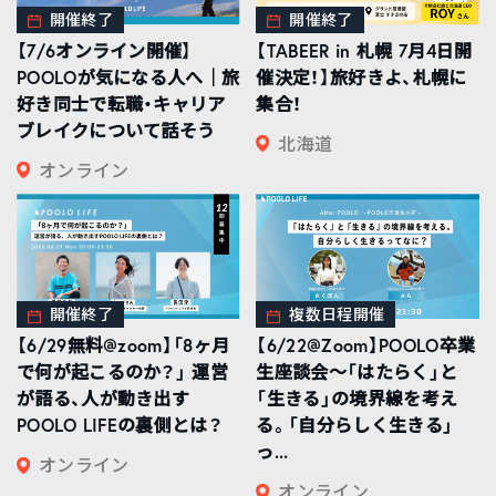
開催終了
開催終了
【7/6オンライン開催】
【TABEER in 札幌 7月4日開
POOLOが気になる人へ｜旅
催決定！】旅好きよ、札幌に
好き同士で転職・キャリア
集合！
ブレイクについて話そう
北海道
オンライン
開催終了
複数日程開催
【6/29無料@zoom】「8ヶ月
【6/22@Zoom】POOLO卒業
で何が起こるのか？」 運営
生座談会〜「はたらく」と
が語る、人が動き出す
「生きる」の境界線を考え
POOLO LIFEの裏側とは？
る。「自分らしく生きる」
っ...
オンライン
オンライン