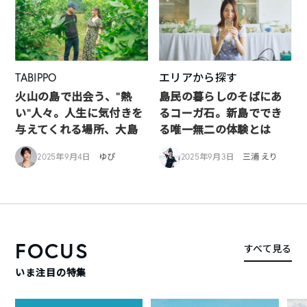
TABIPPO
エリアから探す
火山の島で出会う、“熱
島民の暮らしのそばにあ
い“人々。人生に気付きを
るコーガ石。新島ででき
与えてくれる場所、大島
る唯一無二の体験とは
2025年9月4日
ゆぴ
2025年9月3日
三浦 えり
FOCUS
すべて見る
いま注目の特集