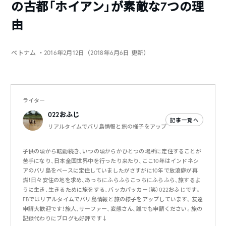
の古都「ホイアン」が素敵な7つの理
由
ベトナム
・2016年2月12日（2018年6月6日 更新）
ライター
022おふじ
記事一覧へ
リアルタイムでバリ島情報と旅の様子をアップ
子供の頃から転勤続き、いつの頃からかひとつの場所に定住することが
苦手になり、日本全国世界中を行ったり来たり、ここ10年はインドネシ
アのバリ島をベースに定住していましたがさすがに10年で放浪癖が再
燃！日々安住の地を求め、あっちにふらふらこっちにふらふら、旅するよ
うに生き、生きるために旅をする、バッカパッカー（笑）022おふじです。
FBではリアルタイムでバリ島情報と旅の様子をアップしています。友達
申請大歓迎です！旅人、サーファー、変態さん、誰でも申請ください。旅の
記録代わりにブログも好評です↓