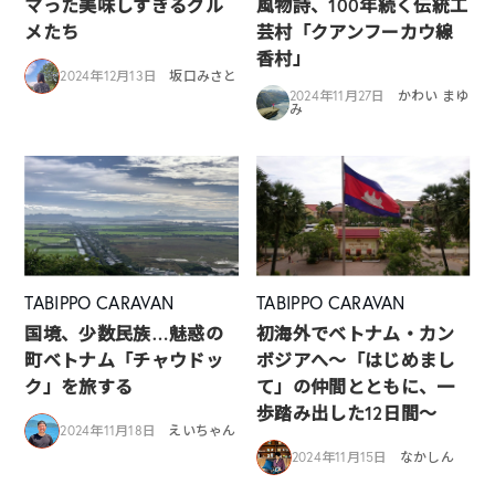
マった美味しすぎるグル
風物詩、100年続く伝統工
メたち
芸村「クアンフーカウ線
香村」
2024年12月13日
坂口みさと
2024年11月27日
かわい まゆ
み
TABIPPO CARAVAN
TABIPPO CARAVAN
国境、少数民族…魅惑の
初海外でベトナム・カン
町ベトナム「チャウドッ
ボジアへ～「はじめまし
ク」を旅する
て」の仲間とともに、一
歩踏み出した12日間～
2024年11月18日
えいちゃん
2024年11月15日
なかしん