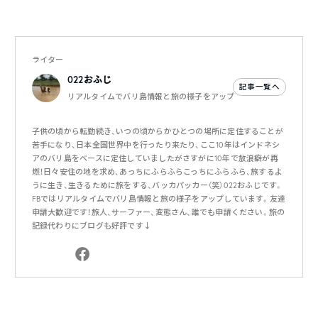
ライター
022おふじ
記事一覧へ
リアルタイムでバリ島情報と旅の様子をアップ
子供の頃から転勤続き、いつの頃からかひとつの場所に定住することが
苦手になり、日本全国世界中を行ったり来たり、ここ10年はインドネシ
アのバリ島をベースに定住していましたがさすがに10年で放浪癖が再
燃！日々安住の地を求め、あっちにふらふらこっちにふらふら、旅するよ
うに生き、生きるために旅をする、バッカパッカー（笑）022おふじです。
FBではリアルタイムでバリ島情報と旅の様子をアップしています。友達
申請大歓迎です！旅人、サーファー、変態さん、誰でも申請ください。旅の
記録代わりにブログも好評です↓