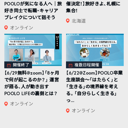
POOLOが気になる人へ｜旅
催決定！】旅好きよ、札幌に
好き同士で転職・キャリア
集合！
ブレイクについて話そう
北海道
オンライン
開催終了
複数日程開催
【6/29無料@zoom】「8ヶ月
【6/22@Zoom】POOLO卒業
で何が起こるのか？」 運営
生座談会〜「はたらく」と
が語る、人が動き出す
「生きる」の境界線を考え
POOLO LIFEの裏側とは？
る。「自分らしく生きる」
っ...
オンライン
オンライン