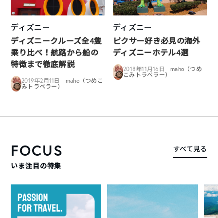
ディズニー
ディズニー
ディズニークルーズ全4隻
ピクサー好き必見の海外
乗り比べ！航路から船の
ディズニーホテル4選
特徴まで徹底解説
2018年11月16日
maho（つめ
こみトラベラー）
2019年2月11日
maho（つめこ
みトラベラー）
FOCUS
すべて見る
いま注目の特集