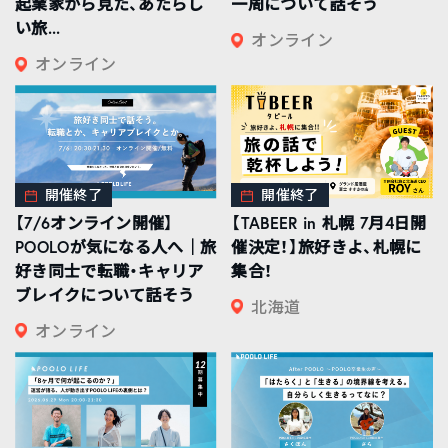
起業家から見た、あたらし
一周について話そう
い旅...
オンライン
オンライン
開催終了
開催終了
【7/6オンライン開催】
【TABEER in 札幌 7月4日開
POOLOが気になる人へ｜旅
催決定！】旅好きよ、札幌に
好き同士で転職・キャリア
集合！
ブレイクについて話そう
北海道
オンライン