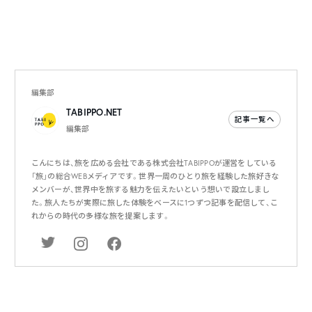
編集部
TABIPPO.NET
記事一覧へ
編集部
こんにちは、旅を広める会社である株式会社TABIPPOが運営をしている
「旅」の総合WEBメディアです。世界一周のひとり旅を経験した旅好きな
メンバーが、世界中を旅する魅力を伝えたいという想いで設立しまし
た。旅人たちが実際に旅した体験をベースに1つずつ記事を配信して、こ
れからの時代の多様な旅を提案します。