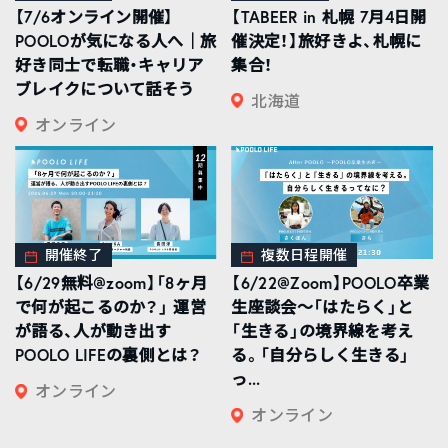
【7/6オンライン開催】
【TABEER in 札幌 7月4日開
POOLOが気になる人へ｜旅
催決定！】旅好きよ、札幌に
好き同士で転職・キャリア
集合！
ブレイクについて話そう
北海道
オンライン
開催終了
複数日程開催
【6/29無料@zoom】「8ヶ月
【6/22@Zoom】POOLO卒業
で何が起こるのか？」 運営
生座談会〜「はたらく」と
が語る、人が動き出す
「生きる」の境界線を考え
POOLO LIFEの裏側とは？
る。「自分らしく生きる」
っ...
オンライン
オンライン