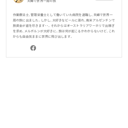
夫婦で世界一周の旅
作業療法士、管理栄養士として働いていた病院を退職し、夫婦で世界一
周の旅に出ました。しかし、大好きなビールに溺れ、南米アルゼンチンで
旅資金が底を尽きます・・。それからはオーストラリアワーホリで出稼ぎ
を求め、メルボルンが大好きに。旅は何が起こるかわからないけど、これ
からも自由気ままに世界に飛び出します。