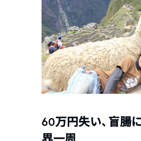
60万円失い、盲腸
界一周