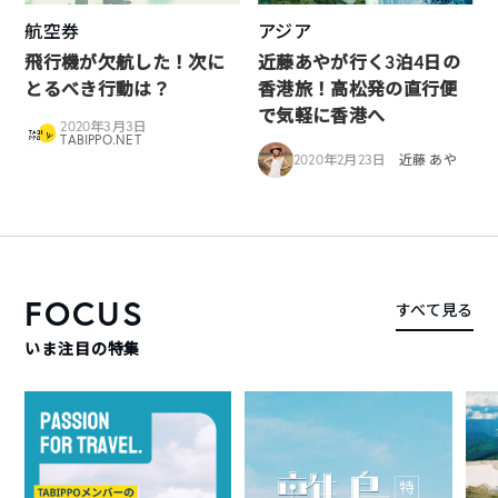
航空券
アジア
飛行機が欠航した！次に
近藤あやが行く3泊4日の
とるべき行動は？
香港旅！高松発の直行便
で気軽に香港へ
2020年3月3日
TABIPPO.NET
2020年2月23日
近藤 あや
FOCUS
すべて見る
いま注目の特集