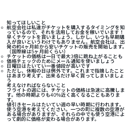
知ってほしいこと
航空会社は私達がチケットを購入するタイミングを知
っているので、それを活用してお金を稼いでいます！
早くチケットを買いましょう。しかし、いつも早期購
入が良いというわけでもありません。航空会社は、出
発の約4ヶ月前から安いチケットの販売を開始します。
（国際線は5ヶ月前くらい）
チケットの価格は一日で最大3倍に跳ね上がることも
価格チェックのためにメール通知を使いましょう
日曜日はたいてい一番値段が高いです
ただし、休暇の日は例外です。これまで指摘したこと
はあまり考えず、出来るだけ早く買ってしまいましょ
う
考えなければならないこと
フライトの週には、チケットの価格は急速に高騰しま
す。他の時期よりも40％近く高くなることもありま
す。
値引きセールはたいてい週の早い時期に行われます。
使う空港を考えてください。一つの町に複数の空港が
ある場合がありますが、それらの中でも使う空港によ
って劇的に価格が変わる場合があります。